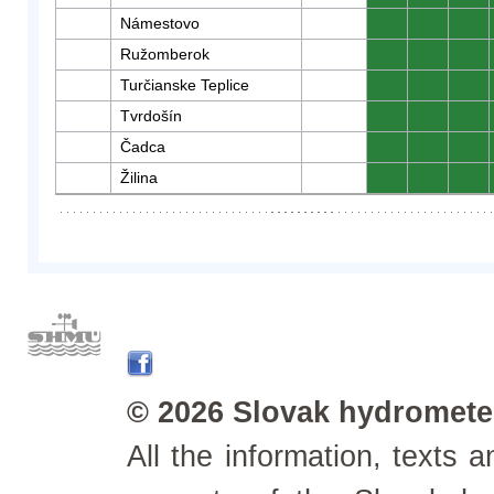
Námestovo
0
0
0
Ružomberok
0
0
0
Turčianske Teplice
0
0
0
Tvrdošín
0
0
0
Čadca
0
0
0
Žilina
0
0
0
© 2026 Slovak hydrometeo
All the information, texts