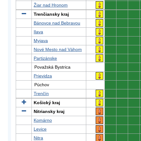
Žiar nad Hronom
0
0
0
Trenčiansky kraj
0
0
0
Bánovce nad Bebravou
0
0
0
Ilava
0
0
0
Myjava
0
0
0
Nové Mesto nad Váhom
0
0
0
Partizánske
0
0
0
Považská Bystrica
0
0
0
Prievidza
0
0
0
Púchov
0
0
0
Trenčín
0
0
0
Košický kraj
0
0
0
Nitriansky kraj
0
0
0
Komárno
0
0
0
Levice
0
0
0
Nitra
0
0
0