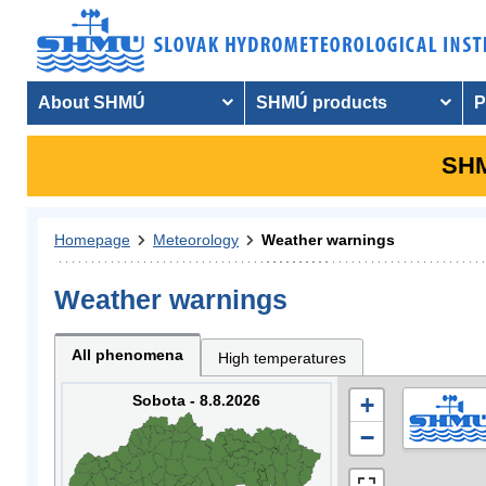
About SHMÚ
SHMÚ products
P
SHM
Homepage
Meteorology
Weather warnings
Weather warnings
All phenomena
High temperatures
Sobota - 8.8.2026
+
−