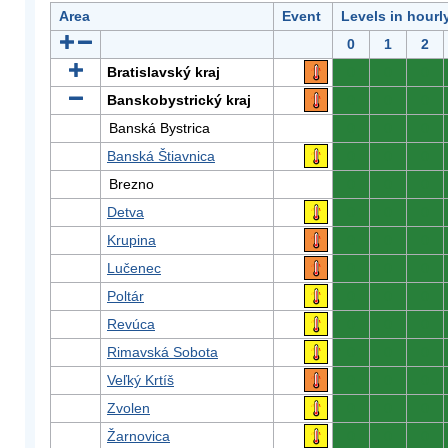
Area
Event
Levels in hourl
0
1
2
Bratislavský kraj
0
0
0
Banskobystrický kraj
0
0
0
Banská Bystrica
0
0
0
Banská Štiavnica
0
0
0
Brezno
0
0
0
Detva
0
0
0
Krupina
0
0
0
Lučenec
0
0
0
Poltár
0
0
0
Revúca
0
0
0
Rimavská Sobota
0
0
0
Veľký Krtíš
0
0
0
Zvolen
0
0
0
Žarnovica
0
0
0