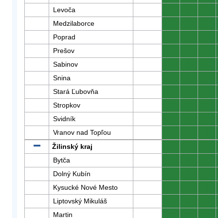
Levoča
0
0
0
Medzilaborce
0
0
0
Poprad
0
0
0
Prešov
0
0
0
Sabinov
0
0
0
Snina
0
0
0
Stará Ľubovňa
0
0
0
Stropkov
0
0
0
Svidník
0
0
0
Vranov nad Topľou
0
0
0
Žilinský kraj
0
0
0
Bytča
0
0
0
Dolný Kubín
0
0
0
Kysucké Nové Mesto
0
0
0
Liptovský Mikuláš
0
0
0
Martin
0
0
0