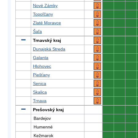
Nové Zámky
0
0
0
Topoľčany
0
0
0
Zlaté Moravce
0
0
0
Šaľa
0
0
0
Trnavský kraj
0
0
0
Dunajská Streda
0
0
0
Galanta
0
0
0
Hlohovec
0
0
0
Piešťany
0
0
0
Senica
0
0
0
Skalica
0
0
0
Trnava
0
0
0
Prešovský kraj
0
0
0
Bardejov
0
0
0
Humenné
0
0
0
Kežmarok
0
0
0