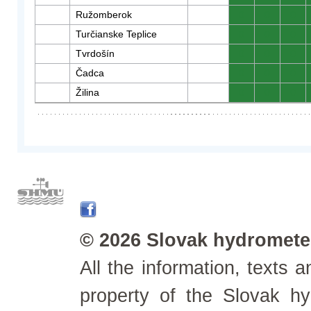
Ružomberok
0
0
0
Turčianske Teplice
0
0
0
Tvrdošín
0
0
0
Čadca
0
0
0
Žilina
0
0
0
© 2026 Slovak hydrometeo
All the information, texts
property of the Slovak h