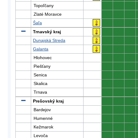
Topoľčany
0
0
0
Zlaté Moravce
0
0
0
Šaľa
0
0
0
Trnavský kraj
0
0
0
Dunajská Streda
0
0
0
Galanta
0
0
0
Hlohovec
0
0
0
Piešťany
0
0
0
Senica
0
0
0
Skalica
0
0
0
Trnava
0
0
0
Prešovský kraj
0
0
0
Bardejov
0
0
0
Humenné
0
0
0
Kežmarok
0
0
0
Levoča
0
0
0