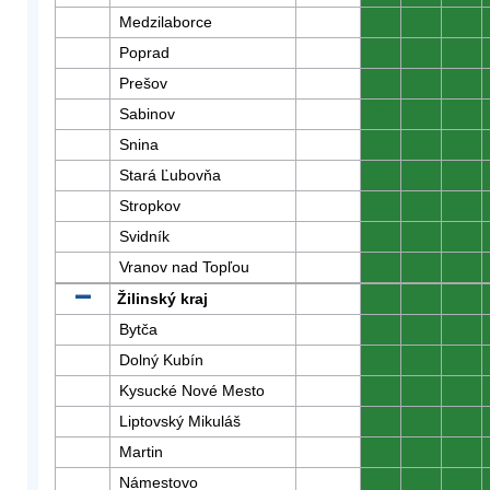
Medzilaborce
0
0
0
Poprad
0
0
0
Prešov
0
0
0
Sabinov
0
0
0
Snina
0
0
0
Stará Ľubovňa
0
0
0
Stropkov
0
0
0
Svidník
0
0
0
Vranov nad Topľou
0
0
0
Žilinský kraj
0
0
0
Bytča
0
0
0
Dolný Kubín
0
0
0
Kysucké Nové Mesto
0
0
0
Liptovský Mikuláš
0
0
0
Martin
0
0
0
Námestovo
0
0
0