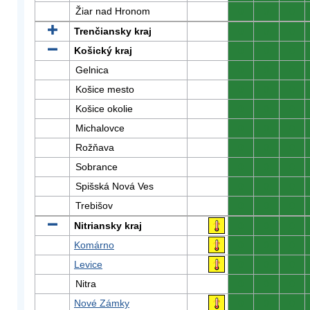
Žiar nad Hronom
0
0
0
Trenčiansky kraj
0
0
0
Košický kraj
0
0
0
Gelnica
0
0
0
Košice mesto
0
0
0
Košice okolie
0
0
0
Michalovce
0
0
0
Rožňava
0
0
0
Sobrance
0
0
0
Spišská Nová Ves
0
0
0
Trebišov
0
0
0
Nitriansky kraj
0
0
0
Komárno
0
0
0
Levice
0
0
0
Nitra
0
0
0
Nové Zámky
0
0
0