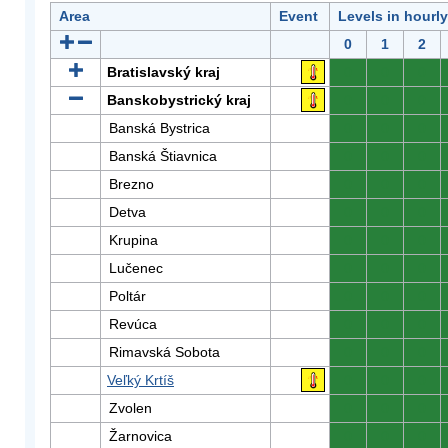
Area
Event
Levels in hourl
0
1
2
Bratislavský kraj
0
0
0
Banskobystrický kraj
0
0
0
Banská Bystrica
0
0
0
Banská Štiavnica
0
0
0
Brezno
0
0
0
Detva
0
0
0
Krupina
0
0
0
Lučenec
0
0
0
Poltár
0
0
0
Revúca
0
0
0
Rimavská Sobota
0
0
0
Veľký Krtíš
0
0
0
Zvolen
0
0
0
Žarnovica
0
0
0