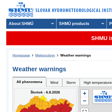
About SHMÚ
SHMÚ products
P
SHMU is
Homepage
Meteorology
Weather warnings
Weather warnings
All phenomena
Wind
Storm
High temperature
Štvrtok - 6.8.2026
+
−