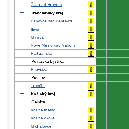
Žiar nad Hronom
0
0
0
Trenčiansky kraj
0
0
0
Bánovce nad Bebravou
0
0
0
Ilava
0
0
0
Myjava
0
0
0
Nové Mesto nad Váhom
0
0
0
Partizánske
0
0
0
Považská Bystrica
0
0
0
Prievidza
0
0
0
Púchov
0
0
0
Trenčín
0
0
0
Košický kraj
0
0
0
Gelnica
0
0
0
Košice mesto
0
0
0
Košice okolie
0
0
0
Michalovce
0
0
0