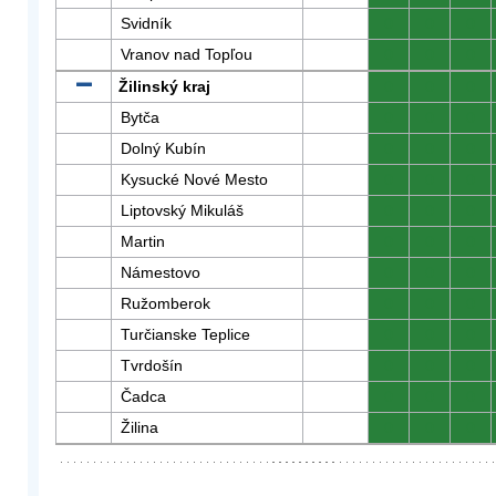
Svidník
0
0
0
Vranov nad Topľou
0
0
0
Žilinský kraj
0
0
0
Bytča
0
0
0
Dolný Kubín
0
0
0
Kysucké Nové Mesto
0
0
0
Liptovský Mikuláš
0
0
0
Martin
0
0
0
Námestovo
0
0
0
Ružomberok
0
0
0
Turčianske Teplice
0
0
0
Tvrdošín
0
0
0
Čadca
0
0
0
Žilina
0
0
0