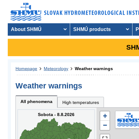
About SHMÚ
SHMÚ products
P
SHM
Homepage
Meteorology
Weather warnings
Weather warnings
All phenomena
High temperatures
Sobota - 8.8.2026
+
−