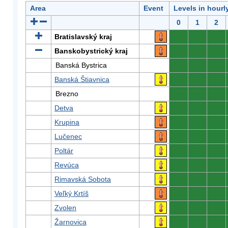
Area
Event
Levels in hourl
0
1
2
Bratislavský kraj
0
0
0
Banskobystrický kraj
0
0
0
Banská Bystrica
0
0
0
Banská Štiavnica
0
0
0
Brezno
0
0
0
Detva
0
0
0
Krupina
0
0
0
Lučenec
0
0
0
Poltár
0
0
0
Revúca
0
0
0
Rimavská Sobota
0
0
0
Veľký Krtíš
0
0
0
Zvolen
0
0
0
Žarnovica
0
0
0