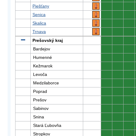
Piešťany
0
0
0
Senica
0
0
0
Skalica
0
0
0
Trnava
0
0
0
Prešovský kraj
0
0
0
Bardejov
0
0
0
Humenné
0
0
0
Kežmarok
0
0
0
Levoča
0
0
0
Medzilaborce
0
0
0
Poprad
0
0
0
Prešov
0
0
0
Sabinov
0
0
0
Snina
0
0
0
Stará Ľubovňa
0
0
0
Stropkov
0
0
0