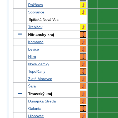
Rožňava
0
0
0
Sobrance
0
0
0
Spišská Nová Ves
0
0
0
Trebišov
0
0
0
Nitriansky kraj
0
0
0
Komárno
0
0
0
Levice
0
0
0
Nitra
0
0
0
Nové Zámky
0
0
0
Topoľčany
0
0
0
Zlaté Moravce
0
0
0
Šaľa
0
0
0
Trnavský kraj
0
0
0
Dunajská Streda
0
0
0
Galanta
0
0
0
Hlohovec
0
0
0