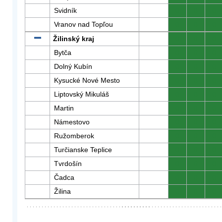
Svidník
0
0
0
Vranov nad Topľou
0
0
0
Žilinský kraj
0
0
0
Bytča
0
0
0
Dolný Kubín
0
0
0
Kysucké Nové Mesto
0
0
0
Liptovský Mikuláš
0
0
0
Martin
0
0
0
Námestovo
0
0
0
Ružomberok
0
0
0
Turčianske Teplice
0
0
0
Tvrdošín
0
0
0
Čadca
0
0
0
Žilina
0
0
0