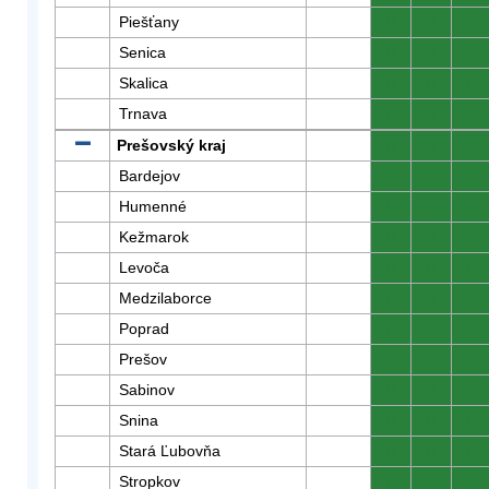
Piešťany
0
0
0
Senica
0
0
0
Skalica
0
0
0
Trnava
0
0
0
Prešovský kraj
0
0
0
Bardejov
0
0
0
Humenné
0
0
0
Kežmarok
0
0
0
Levoča
0
0
0
Medzilaborce
0
0
0
Poprad
0
0
0
Prešov
0
0
0
Sabinov
0
0
0
Snina
0
0
0
Stará Ľubovňa
0
0
0
Stropkov
0
0
0