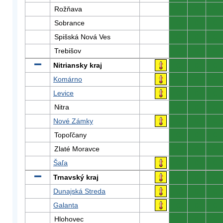
Rožňava
0
0
0
Sobrance
0
0
0
Spišská Nová Ves
0
0
0
Trebišov
0
0
0
Nitriansky kraj
0
0
0
Komárno
0
0
0
Levice
0
0
0
Nitra
0
0
0
Nové Zámky
0
0
0
Topoľčany
0
0
0
Zlaté Moravce
0
0
0
Šaľa
0
0
0
Trnavský kraj
0
0
0
Dunajská Streda
0
0
0
Galanta
0
0
0
Hlohovec
0
0
0