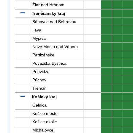
Žiar nad Hronom
0
0
0
Trenčiansky kraj
0
0
0
Bánovce nad Bebravou
0
0
0
Ilava
0
0
0
Myjava
0
0
0
Nové Mesto nad Váhom
0
0
0
Partizánske
0
0
0
Považská Bystrica
0
0
0
Prievidza
0
0
0
Púchov
0
0
0
Trenčín
0
0
0
Košický kraj
0
0
0
Gelnica
0
0
0
Košice mesto
0
0
0
Košice okolie
0
0
0
Michalovce
0
0
0