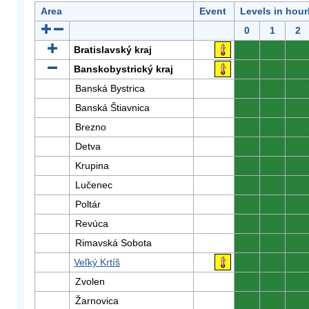
Area
Event
Levels in hour
0
1
2
Bratislavský kraj
0
0
0
Banskobystrický kraj
0
0
0
Banská Bystrica
0
0
0
Banská Štiavnica
0
0
0
Brezno
0
0
0
Detva
0
0
0
Krupina
0
0
0
Lučenec
0
0
0
Poltár
0
0
0
Revúca
0
0
0
Rimavská Sobota
0
0
0
Veľký Krtíš
0
0
0
Zvolen
0
0
0
Žarnovica
0
0
0