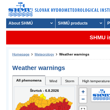
About SHMÚ
SHMÚ products
P
SHMU is
Homepage
Meteorology
Weather warnings
Weather warnings
All phenomena
Wind
Storm
High temperature
Štvrtok - 6.8.2026
+
−