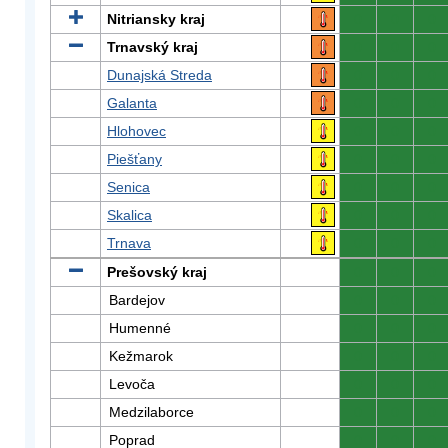
Nitriansky kraj
0
0
0
Trnavský kraj
0
0
0
Dunajská Streda
0
0
0
Galanta
0
0
0
Hlohovec
0
0
0
Piešťany
0
0
0
Senica
0
0
0
Skalica
0
0
0
Trnava
0
0
0
Prešovský kraj
0
0
0
Bardejov
0
0
0
Humenné
0
0
0
Kežmarok
0
0
0
Levoča
0
0
0
Medzilaborce
0
0
0
Poprad
0
0
0