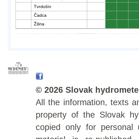
Tvrdošín
0
0
0
Čadca
0
0
0
Žilina
0
0
0
© 2026 Slovak hydrometeo
All the information, texts
property of the Slovak h
copied only for personal