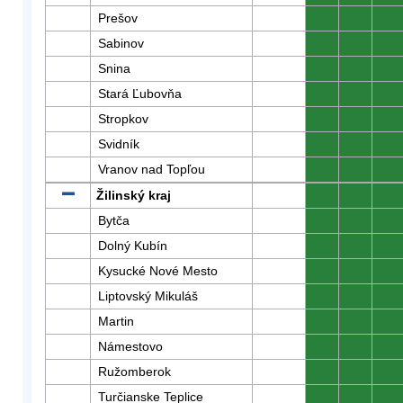
Prešov
0
0
0
Sabinov
0
0
0
Snina
0
0
0
Stará Ľubovňa
0
0
0
Stropkov
0
0
0
Svidník
0
0
0
Vranov nad Topľou
0
0
0
Žilinský kraj
0
0
0
Bytča
0
0
0
Dolný Kubín
0
0
0
Kysucké Nové Mesto
0
0
0
Liptovský Mikuláš
0
0
0
Martin
0
0
0
Námestovo
0
0
0
Ružomberok
0
0
0
Turčianske Teplice
0
0
0