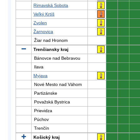
Rimavská Sobota
0
0
0
Veľký Krtíš
0
0
0
Zvolen
0
0
0
Žarnovica
0
0
0
Žiar nad Hronom
0
0
0
Trenčiansky kraj
0
0
0
Bánovce nad Bebravou
0
0
0
Ilava
0
0
0
Myjava
0
0
0
Nové Mesto nad Váhom
0
0
0
Partizánske
0
0
0
Považská Bystrica
0
0
0
Prievidza
0
0
0
Púchov
0
0
0
Trenčín
0
0
0
Košický kraj
0
0
0