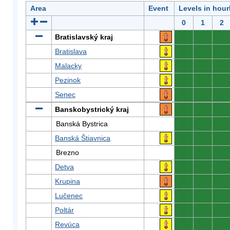
Area
Event
Levels in hour
0
1
2
Bratislavský kraj
0
0
0
Bratislava
0
0
0
Malacky
0
0
0
Pezinok
0
0
0
Senec
0
0
0
Banskobystrický kraj
0
0
0
Banská Bystrica
0
0
0
Banská Štiavnica
0
0
0
Brezno
0
0
0
Detva
0
0
0
Krupina
0
0
0
Lučenec
0
0
0
Poltár
0
0
0
Revúca
0
0
0