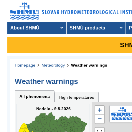
About SHMÚ
SHMÚ products
P
SHM
Homepage
Meteorology
Weather warnings
Weather warnings
All phenomena
High temperatures
Nedeľa - 9.8.2026
+
−