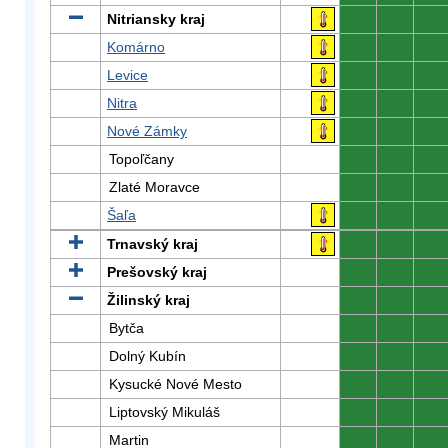
Nitriansky kraj
0
0
0
Komárno
0
0
0
Levice
0
0
0
Nitra
0
0
0
Nové Zámky
0
0
0
Topoľčany
0
0
0
Zlaté Moravce
0
0
0
Šaľa
0
0
0
Trnavský kraj
0
0
0
Prešovský kraj
0
0
0
Žilinský kraj
0
0
0
Bytča
0
0
0
Dolný Kubín
0
0
0
Kysucké Nové Mesto
0
0
0
Liptovský Mikuláš
0
0
0
Martin
0
0
0