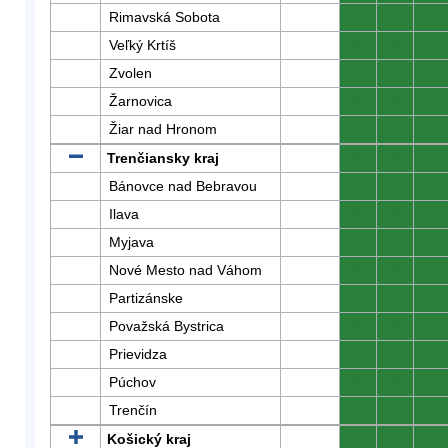
Rimavská Sobota
0
0
0
Veľký Krtíš
0
0
0
Zvolen
0
0
0
Žarnovica
0
0
0
Žiar nad Hronom
0
0
0
Trenčiansky kraj
0
0
0
Bánovce nad Bebravou
0
0
0
Ilava
0
0
0
Myjava
0
0
0
Nové Mesto nad Váhom
0
0
0
Partizánske
0
0
0
Považská Bystrica
0
0
0
Prievidza
0
0
0
Púchov
0
0
0
Trenčín
0
0
0
Košický kraj
0
0
0