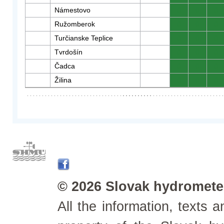
Námestovo
0
0
0
Ružomberok
0
0
0
Turčianske Teplice
0
0
0
Tvrdošín
0
0
0
Čadca
0
0
0
Žilina
0
0
0
© 2026 Slovak hydrometeo
All the information, texts