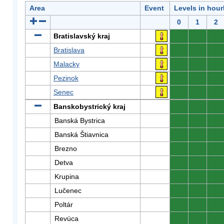
Area
Event
Levels in hour
0
1
2
Bratislavský kraj
0
0
0
Bratislava
0
0
0
Malacky
0
0
0
Pezinok
0
0
0
Senec
0
0
0
Banskobystrický kraj
0
0
0
Banská Bystrica
0
0
0
Banská Štiavnica
0
0
0
Brezno
0
0
0
Detva
0
0
0
Krupina
0
0
0
Lučenec
0
0
0
Poltár
0
0
0
Revúca
0
0
0