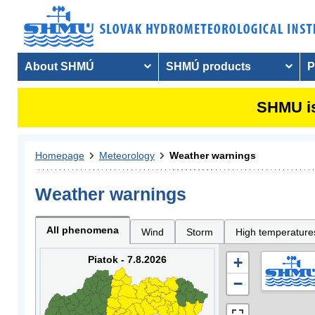
About SHMÚ
SHMÚ products
P
SHMU is
Homepage
Meteorology
Weather warnings
Weather warnings
All phenomena
Wind
Storm
High temperature
Piatok - 7.8.2026
+
−