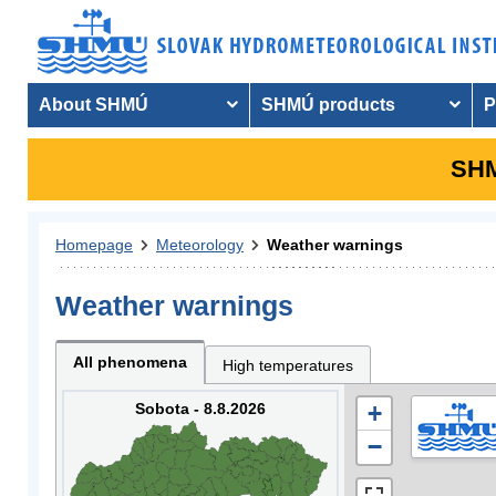
About SHMÚ
SHMÚ products
P
SHM
Homepage
Meteorology
Weather warnings
Weather warnings
All phenomena
High temperatures
Sobota - 8.8.2026
+
−