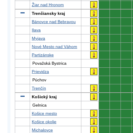
Žiar nad Hronom
0
0
0
Trenčiansky kraj
0
0
0
Bánovce nad Bebravou
0
0
0
Ilava
0
0
0
Myjava
0
0
0
Nové Mesto nad Váhom
0
0
0
Partizánske
0
0
0
Považská Bystrica
0
0
0
Prievidza
0
0
0
Púchov
0
0
0
Trenčín
0
0
0
Košický kraj
0
0
0
Gelnica
0
0
0
Košice mesto
0
0
0
Košice okolie
0
0
0
Michalovce
0
0
0