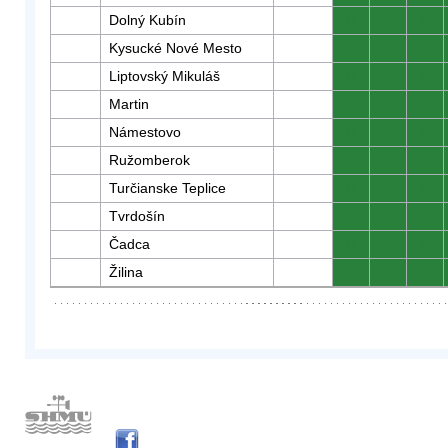
Dolný Kubín
0
0
0
Kysucké Nové Mesto
0
0
0
Liptovský Mikuláš
0
0
0
Martin
0
0
0
Námestovo
0
0
0
Ružomberok
0
0
0
Turčianske Teplice
0
0
0
Tvrdošín
0
0
0
Čadca
0
0
0
Žilina
0
0
0