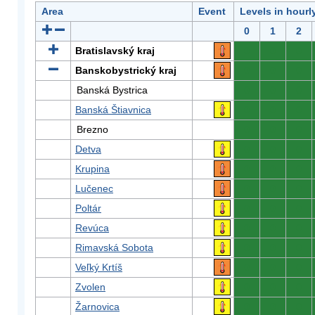
Area
Event
Levels in hourl
0
1
2
Bratislavský kraj
0
0
0
Banskobystrický kraj
0
0
0
Banská Bystrica
0
0
0
Banská Štiavnica
0
0
0
Brezno
0
0
0
Detva
0
0
0
Krupina
0
0
0
Lučenec
0
0
0
Poltár
0
0
0
Revúca
0
0
0
Rimavská Sobota
0
0
0
Veľký Krtíš
0
0
0
Zvolen
0
0
0
Žarnovica
0
0
0