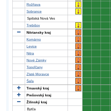
Rožňava
0
0
0
Sobrance
0
0
0
Spišská Nová Ves
0
0
0
Trebišov
0
0
0
Nitriansky kraj
0
0
0
Komárno
0
0
0
Levice
0
0
0
Nitra
0
0
0
Nové Zámky
0
0
0
Topoľčany
0
0
0
Zlaté Moravce
0
0
0
Šaľa
0
0
0
Trnavský kraj
0
0
0
Prešovský kraj
0
0
0
Žilinský kraj
0
0
0
Bytča
0
0
0