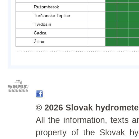
Ružomberok
0
0
0
Turčianske Teplice
0
0
0
Tvrdošín
0
0
0
Čadca
0
0
0
Žilina
0
0
0
© 2026 Slovak hydrometeo
All the information, texts
property of the Slovak h