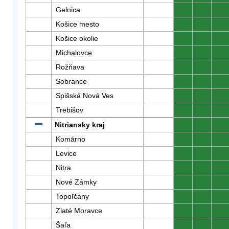
Gelnica
0
0
0
Košice mesto
0
0
0
Košice okolie
0
0
0
Michalovce
0
0
0
Rožňava
0
0
0
Sobrance
0
0
0
Spišská Nová Ves
0
0
0
Trebišov
0
0
0
Nitriansky kraj
0
0
0
Komárno
0
0
0
Levice
0
0
0
Nitra
0
0
0
Nové Zámky
0
0
0
Topoľčany
0
0
0
Zlaté Moravce
0
0
0
Šaľa
0
0
0