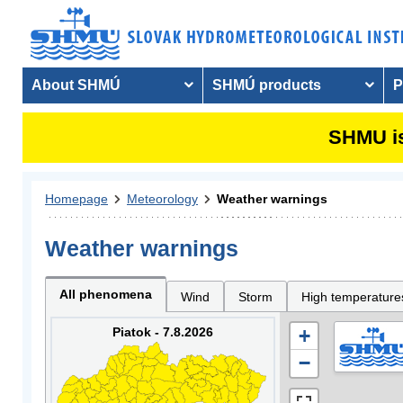
About SHMÚ
SHMÚ products
P
SHMU is
Homepage
Meteorology
Weather warnings
Weather warnings
All phenomena
Wind
Storm
High temperature
Piatok - 7.8.2026
+
−