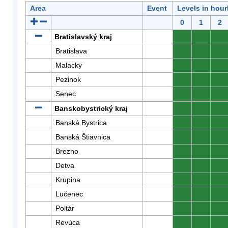
Area
Event
Levels in hour
0
1
2
Bratislavský kraj
0
0
0
Bratislava
0
0
0
Malacky
0
0
0
Pezinok
0
0
0
Senec
0
0
0
Banskobystrický kraj
0
0
0
Banská Bystrica
0
0
0
Banská Štiavnica
0
0
0
Brezno
0
0
0
Detva
0
0
0
Krupina
0
0
0
Lučenec
0
0
0
Poltár
0
0
0
Revúca
0
0
0