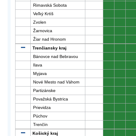
Rimavská Sobota
0
0
0
Veľký Krtíš
0
0
0
Zvolen
0
0
0
Žarnovica
0
0
0
Žiar nad Hronom
0
0
0
Trenčiansky kraj
0
0
0
Bánovce nad Bebravou
0
0
0
Ilava
0
0
0
Myjava
0
0
0
Nové Mesto nad Váhom
0
0
0
Partizánske
0
0
0
Považská Bystrica
0
0
0
Prievidza
0
0
0
Púchov
0
0
0
Trenčín
0
0
0
Košický kraj
0
0
0