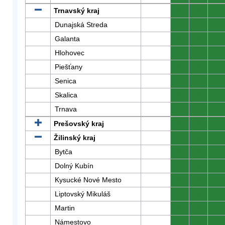
Trnavský kraj
0
0
0
Dunajská Streda
0
0
0
Galanta
0
0
0
Hlohovec
0
0
0
Piešťany
0
0
0
Senica
0
0
0
Skalica
0
0
0
Trnava
0
0
0
Prešovský kraj
0
0
0
Žilinský kraj
0
0
0
Bytča
0
0
0
Dolný Kubín
0
0
0
Kysucké Nové Mesto
0
0
0
Liptovský Mikuláš
0
0
0
Martin
0
0
0
Námestovo
0
0
0