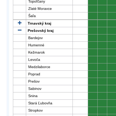
Topoľčany
0
0
0
Zlaté Moravce
0
0
0
Šaľa
0
0
0
Trnavský kraj
0
0
0
Prešovský kraj
0
0
0
Bardejov
0
0
0
Humenné
0
0
0
Kežmarok
0
0
0
Levoča
0
0
0
Medzilaborce
0
0
0
Poprad
0
0
0
Prešov
0
0
0
Sabinov
0
0
0
Snina
0
0
0
Stará Ľubovňa
0
0
0
Stropkov
0
0
0