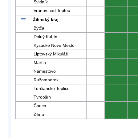
Svidník
0
0
0
Vranov nad Topľou
0
0
0
Žilinský kraj
0
0
0
Bytča
0
0
0
Dolný Kubín
0
0
0
Kysucké Nové Mesto
0
0
0
Liptovský Mikuláš
0
0
0
Martin
0
0
0
Námestovo
0
0
0
Ružomberok
0
0
0
Turčianske Teplice
0
0
0
Tvrdošín
0
0
0
Čadca
0
0
0
Žilina
0
0
0