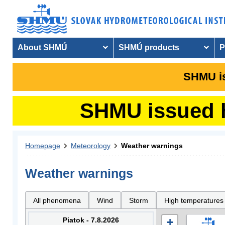
About SHMÚ
SHMÚ products
P
SHMU is
SHMU issued hy
Homepage
Meteorology
Weather warnings
Weather warnings
All phenomena
Wind
Storm
High temperatures
Piatok - 7.8.2026
+