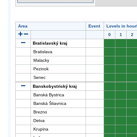
Area
Event
Levels in hour
0
1
2
Bratislavský kraj
0
0
0
Bratislava
0
0
0
Malacky
0
0
0
Pezinok
0
0
0
Senec
0
0
0
Banskobystrický kraj
0
0
0
Banská Bystrica
0
0
0
Banská Štiavnica
0
0
0
Brezno
0
0
0
Detva
0
0
0
Krupina
0
0
0