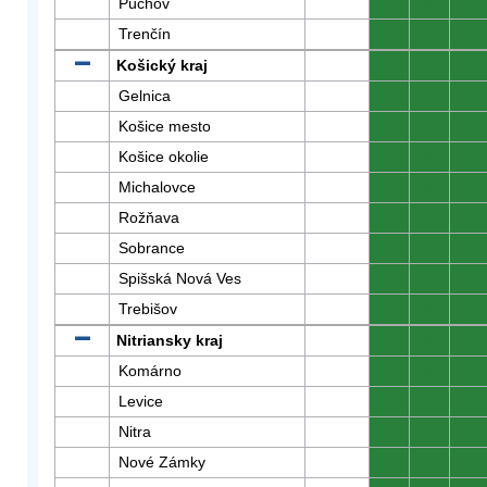
Púchov
0
0
0
Trenčín
0
0
0
Košický kraj
0
0
0
Gelnica
0
0
0
Košice mesto
0
0
0
Košice okolie
0
0
0
Michalovce
0
0
0
Rožňava
0
0
0
Sobrance
0
0
0
Spišská Nová Ves
0
0
0
Trebišov
0
0
0
Nitriansky kraj
0
0
0
Komárno
0
0
0
Levice
0
0
0
Nitra
0
0
0
Nové Zámky
0
0
0