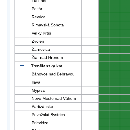
Lučenec
0
0
0
Poltár
0
0
0
Revúca
0
0
0
Rimavská Sobota
0
0
0
Veľký Krtíš
0
0
0
Zvolen
0
0
0
Žarnovica
0
0
0
Žiar nad Hronom
0
0
0
Trenčiansky kraj
0
0
0
Bánovce nad Bebravou
0
0
0
Ilava
0
0
0
Myjava
0
0
0
Nové Mesto nad Váhom
0
0
0
Partizánske
0
0
0
Považská Bystrica
0
0
0
Prievidza
0
0
0