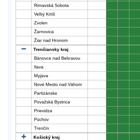
Rimavská Sobota
0
0
0
Veľký Krtíš
0
0
0
Zvolen
0
0
0
Žarnovica
0
0
0
Žiar nad Hronom
0
0
0
Trenčiansky kraj
0
0
0
Bánovce nad Bebravou
0
0
0
Ilava
0
0
0
Myjava
0
0
0
Nové Mesto nad Váhom
0
0
0
Partizánske
0
0
0
Považská Bystrica
0
0
0
Prievidza
0
0
0
Púchov
0
0
0
Trenčín
0
0
0
Košický kraj
0
0
0