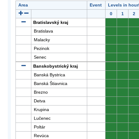
Area
Event
Levels in hour
0
1
2
Bratislavský kraj
0
0
0
Bratislava
0
0
0
Malacky
0
0
0
Pezinok
0
0
0
Senec
0
0
0
Banskobystrický kraj
0
0
0
Banská Bystrica
0
0
0
Banská Štiavnica
0
0
0
Brezno
0
0
0
Detva
0
0
0
Krupina
0
0
0
Lučenec
0
0
0
Poltár
0
0
0
Revúca
0
0
0