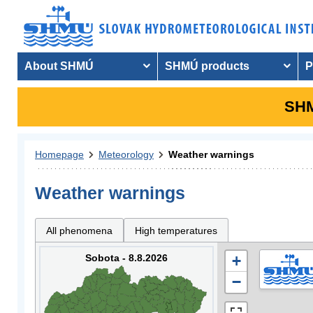
About SHMÚ
SHMÚ products
P
SHM
Homepage
Meteorology
Weather warnings
Weather warnings
All phenomena
High temperatures
Sobota - 8.8.2026
+
−