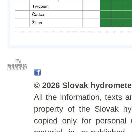
Tvrdošín
0
0
0
Čadca
0
0
0
Žilina
0
0
0
© 2026 Slovak hydrometeo
All the information, texts
property of the Slovak h
copied only for personal