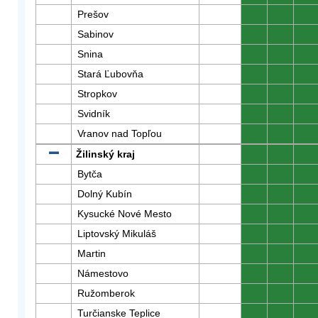
Prešov
0
0
0
Sabinov
0
0
0
Snina
0
0
0
Stará Ľubovňa
0
0
0
Stropkov
0
0
0
Svidník
0
0
0
Vranov nad Topľou
0
0
0
Žilinský kraj
0
0
0
Bytča
0
0
0
Dolný Kubín
0
0
0
Kysucké Nové Mesto
0
0
0
Liptovský Mikuláš
0
0
0
Martin
0
0
0
Námestovo
0
0
0
Ružomberok
0
0
0
Turčianske Teplice
0
0
0