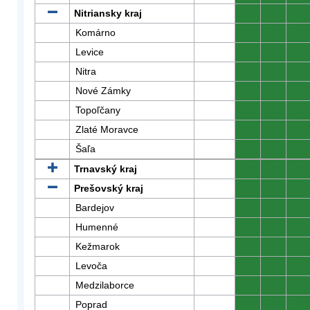
Nitriansky kraj
0
0
0
Komárno
0
0
0
Levice
0
0
0
Nitra
0
0
0
Nové Zámky
0
0
0
Topoľčany
0
0
0
Zlaté Moravce
0
0
0
Šaľa
0
0
0
Trnavský kraj
0
0
0
Prešovský kraj
0
0
0
Bardejov
0
0
0
Humenné
0
0
0
Kežmarok
0
0
0
Levoča
0
0
0
Medzilaborce
0
0
0
Poprad
0
0
0