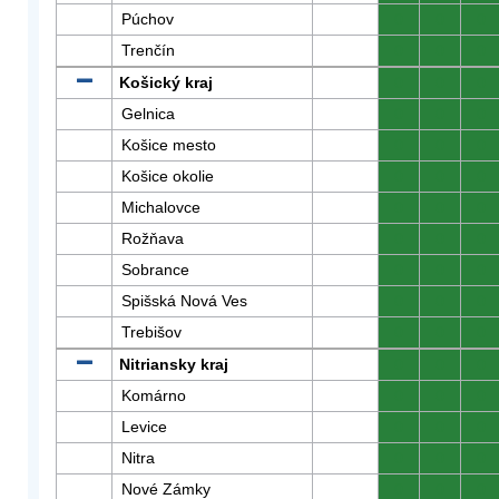
Púchov
0
0
0
Trenčín
0
0
0
Košický kraj
0
0
0
Gelnica
0
0
0
Košice mesto
0
0
0
Košice okolie
0
0
0
Michalovce
0
0
0
Rožňava
0
0
0
Sobrance
0
0
0
Spišská Nová Ves
0
0
0
Trebišov
0
0
0
Nitriansky kraj
0
0
0
Komárno
0
0
0
Levice
0
0
0
Nitra
0
0
0
Nové Zámky
0
0
0