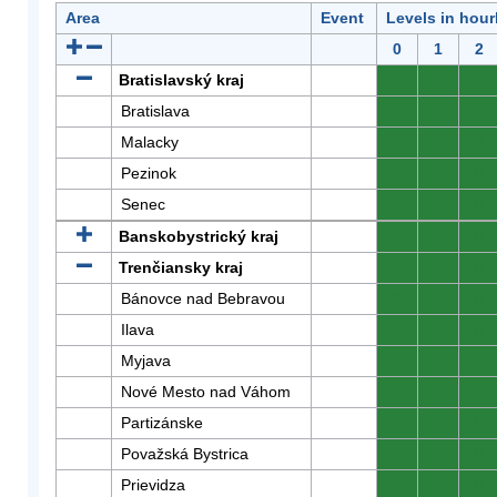
Area
Event
Levels in hour
0
1
2
Bratislavský kraj
0
0
0
Bratislava
0
0
0
Malacky
0
0
0
Pezinok
0
0
0
Senec
0
0
0
Banskobystrický kraj
0
0
0
Trenčiansky kraj
0
0
0
Bánovce nad Bebravou
0
0
0
Ilava
0
0
0
Myjava
0
0
0
Nové Mesto nad Váhom
0
0
0
Partizánske
0
0
0
Považská Bystrica
0
0
0
Prievidza
0
0
0