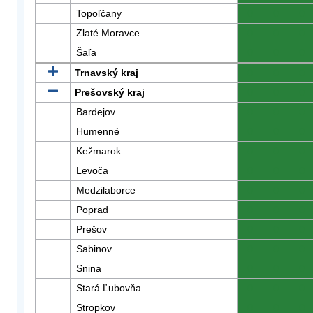
Topoľčany
0
0
0
Zlaté Moravce
0
0
0
Šaľa
0
0
0
Trnavský kraj
0
0
0
Prešovský kraj
0
0
0
Bardejov
0
0
0
Humenné
0
0
0
Kežmarok
0
0
0
Levoča
0
0
0
Medzilaborce
0
0
0
Poprad
0
0
0
Prešov
0
0
0
Sabinov
0
0
0
Snina
0
0
0
Stará Ľubovňa
0
0
0
Stropkov
0
0
0