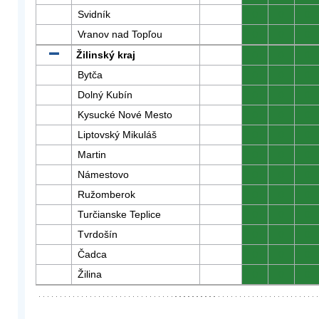
Svidník
0
0
0
Vranov nad Topľou
0
0
0
Žilinský kraj
0
0
0
Bytča
0
0
0
Dolný Kubín
0
0
0
Kysucké Nové Mesto
0
0
0
Liptovský Mikuláš
0
0
0
Martin
0
0
0
Námestovo
0
0
0
Ružomberok
0
0
0
Turčianske Teplice
0
0
0
Tvrdošín
0
0
0
Čadca
0
0
0
Žilina
0
0
0