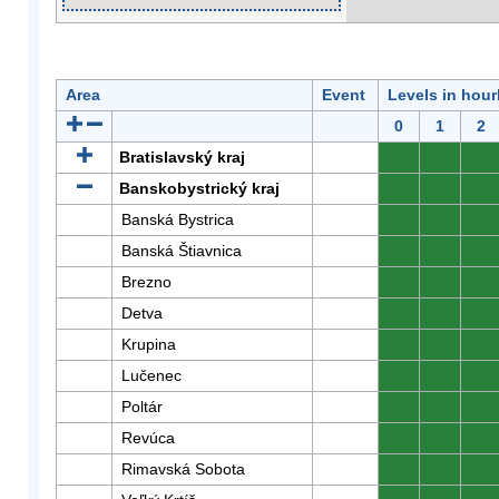
Area
Event
Levels in hour
0
1
2
Bratislavský kraj
0
0
0
Banskobystrický kraj
0
0
0
Banská Bystrica
0
0
0
Banská Štiavnica
0
0
0
Brezno
0
0
0
Detva
0
0
0
Krupina
0
0
0
Lučenec
0
0
0
Poltár
0
0
0
Revúca
0
0
0
Rimavská Sobota
0
0
0