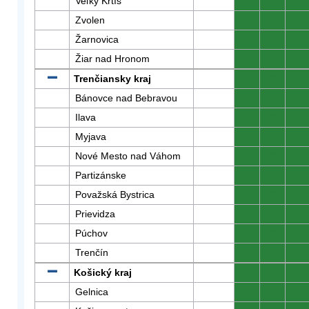
Veľký Krtíš
0
0
0
Zvolen
0
0
0
Žarnovica
0
0
0
Žiar nad Hronom
0
0
0
Trenčiansky kraj
0
0
0
Bánovce nad Bebravou
0
0
0
Ilava
0
0
0
Myjava
0
0
0
Nové Mesto nad Váhom
0
0
0
Partizánske
0
0
0
Považská Bystrica
0
0
0
Prievidza
0
0
0
Púchov
0
0
0
Trenčín
0
0
0
Košický kraj
0
0
0
Gelnica
0
0
0