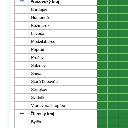
Prešovský kraj
0
0
0
Bardejov
0
0
0
Humenné
0
0
0
Kežmarok
0
0
0
Levoča
0
0
0
Medzilaborce
0
0
0
Poprad
0
0
0
Prešov
0
0
0
Sabinov
0
0
0
Snina
0
0
0
Stará Ľubovňa
0
0
0
Stropkov
0
0
0
Svidník
0
0
0
Vranov nad Topľou
0
0
0
Žilinský kraj
0
0
0
Bytča
0
0
0