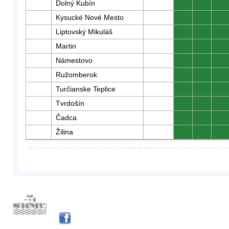
Dolný Kubín
0
0
0
Kysucké Nové Mesto
0
0
0
Liptovský Mikuláš
0
0
0
Martin
0
0
0
Námestovo
0
0
0
Ružomberok
0
0
0
Turčianske Teplice
0
0
0
Tvrdošín
0
0
0
Čadca
0
0
0
Žilina
0
0
0