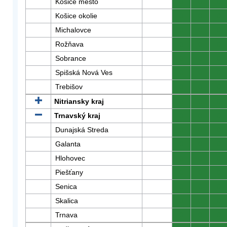
Košice mesto
0
0
0
Košice okolie
0
0
0
Michalovce
0
0
0
Rožňava
0
0
0
Sobrance
0
0
0
Spišská Nová Ves
0
0
0
Trebišov
0
0
0
Nitriansky kraj
0
0
0
Trnavský kraj
0
0
0
Dunajská Streda
0
0
0
Galanta
0
0
0
Hlohovec
0
0
0
Piešťany
0
0
0
Senica
0
0
0
Skalica
0
0
0
Trnava
0
0
0