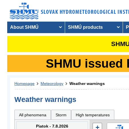
About SHMÚ
SHMÚ products
P
SHMU 
SHMU issued hy
Homepage
Meteorology
Weather warnings
Weather warnings
All phenomena
Storm
High temperatures
Piatok - 7.8.2026
+