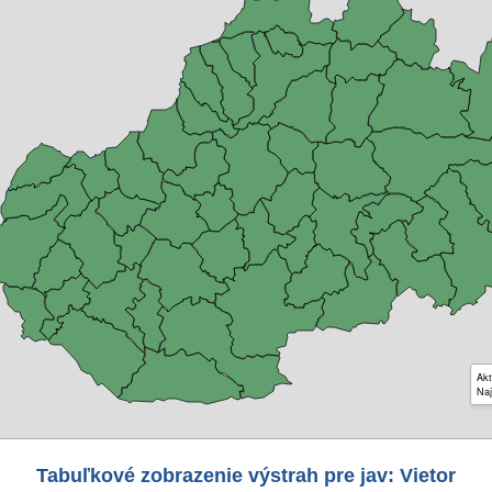
Akt
Naj
Tabuľkové zobrazenie výstrah pre jav: Vietor