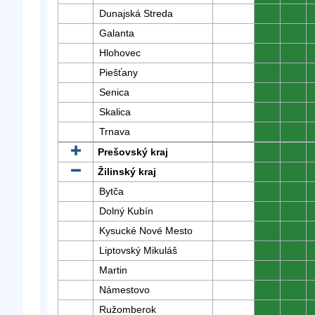
Dunajská Streda
0
0
Galanta
0
0
Hlohovec
0
0
Piešťany
0
0
Senica
0
0
Skalica
0
0
Trnava
0
0
Prešovský kraj
0
0
Žilinský kraj
0
0
Bytča
0
0
Dolný Kubín
0
0
Kysucké Nové Mesto
0
0
Liptovský Mikuláš
0
0
Martin
0
0
Námestovo
0
0
Ružomberok
0
0