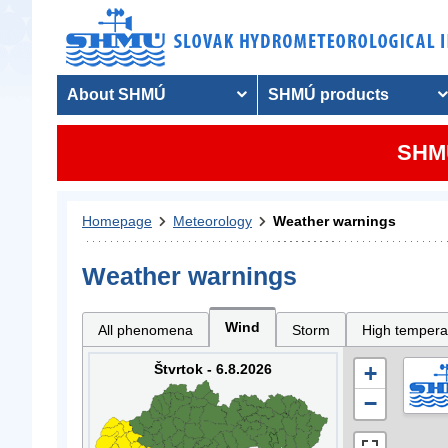
About SHMÚ
SHMÚ products
SHMU
Homepage
Meteorology
Weather warnings
Weather warnings
Wind
All phenomena
Storm
High tempera
Štvrtok - 6.8.2026
+
−