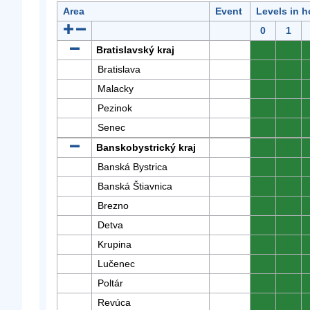
Area
Event
Levels in h
0
1
Bratislavský kraj
0
0
Bratislava
0
0
Malacky
0
0
Pezinok
0
0
Senec
0
0
Banskobystrický kraj
0
0
Banská Bystrica
0
0
Banská Štiavnica
0
0
Brezno
0
0
Detva
0
0
Krupina
0
0
Lučenec
0
0
Poltár
0
0
Revúca
0
0