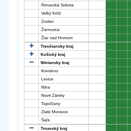
Rimavská Sobota
0
0
Veľký Krtíš
0
0
Zvolen
0
0
Žarnovica
0
0
Žiar nad Hronom
0
0
Trenčiansky kraj
0
0
Košický kraj
0
0
Nitriansky kraj
0
0
Komárno
0
0
Levice
0
0
Nitra
0
0
Nové Zámky
0
0
Topoľčany
0
0
Zlaté Moravce
0
0
Šaľa
0
0
Trnavský kraj
0
0