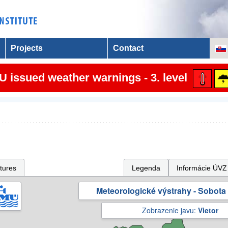
Projects
Contact
 issued weather warnings - 3. level
tures
Legenda
Informácie ÚVZ
Meteorologické výstrahy - Sobota 
Zobrazenie javu:
Vietor