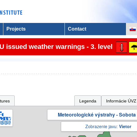
Projects
Contact
 issued weather warnings - 3. level
tures
Legenda
Informácie ÚVZ
Meteorologické výstrahy - Sobota 
Zobrazenie javu:
Vietor