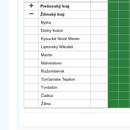
Prešovský kraj
0
0
Žilinský kraj
0
0
Bytča
0
0
Dolný Kubín
0
0
Kysucké Nové Mesto
0
0
Liptovský Mikuláš
0
0
Martin
0
0
Námestovo
0
0
Ružomberok
0
0
Turčianske Teplice
0
0
Tvrdošín
0
0
Čadca
0
0
Žilina
0
0