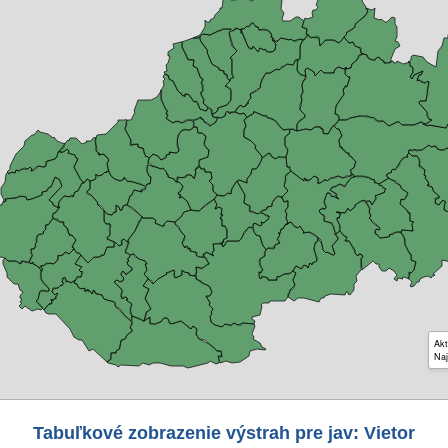
Akt
Naj
Tabuľkové zobrazenie výstrah pre jav: Vietor