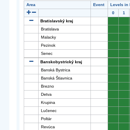
Area
Event
Levels in
0
1
Bratislavský kraj
0
0
Bratislava
0
0
Malacky
0
0
Pezinok
0
0
Senec
0
0
Banskobystrický kraj
0
0
Banská Bystrica
0
0
Banská Štiavnica
0
0
Brezno
0
0
Detva
0
0
Krupina
0
0
Lučenec
0
0
Poltár
0
0
Revúca
0
0