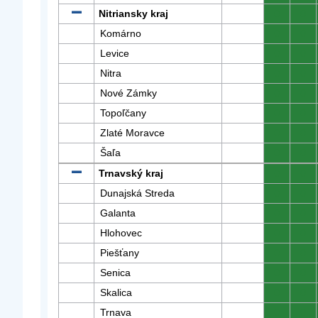
Nitriansky kraj
0
0
Komárno
0
0
Levice
0
0
Nitra
0
0
Nové Zámky
0
0
Topoľčany
0
0
Zlaté Moravce
0
0
Šaľa
0
0
Trnavský kraj
0
0
Dunajská Streda
0
0
Galanta
0
0
Hlohovec
0
0
Piešťany
0
0
Senica
0
0
Skalica
0
0
Trnava
0
0