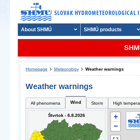
About SHMÚ
SHMÚ products
SHMU
Homepage
Meteorology
Weather warnings
Weather warnings
Wind
All phenomena
Storm
High tempera
Štvrtok - 6.8.2026
+
−