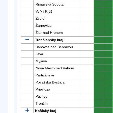
Rimavská Sobota
0
0
Veľký Krtíš
0
0
Zvolen
0
0
Žarnovica
0
0
Žiar nad Hronom
0
0
Trenčiansky kraj
0
0
Bánovce nad Bebravou
0
0
Ilava
0
0
Myjava
0
0
Nové Mesto nad Váhom
0
0
Partizánske
0
0
Považská Bystrica
0
0
Prievidza
0
0
Púchov
0
0
Trenčín
0
0
Košický kraj
0
0