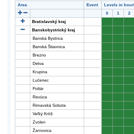
Area
Event
Levels in hour
0
1
2
Bratislavský kraj
0
0
0
Banskobystrický kraj
0
0
0
Banská Bystrica
0
0
0
Banská Štiavnica
0
0
0
Brezno
0
0
0
Detva
0
0
0
Krupina
0
0
0
Lučenec
0
0
0
Poltár
0
0
0
Revúca
0
0
0
Rimavská Sobota
0
0
0
Veľký Krtíš
0
0
0
Zvolen
0
0
0
Žarnovica
0
0
0