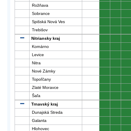
Rožňava
0
0
0
Sobrance
0
0
0
Spišská Nová Ves
0
0
0
Trebišov
0
0
0
Nitriansky kraj
0
0
0
Komárno
0
0
0
Levice
0
0
0
Nitra
0
0
0
Nové Zámky
0
0
0
Topoľčany
0
0
0
Zlaté Moravce
0
0
0
Šaľa
0
0
0
Trnavský kraj
0
0
0
Dunajská Streda
0
0
0
Galanta
0
0
0
Hlohovec
0
0
0