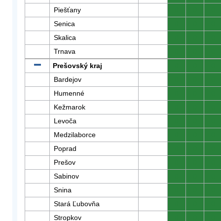
Piešťany
0
0
0
Senica
0
0
0
Skalica
0
0
0
Trnava
0
0
0
Prešovský kraj
0
0
0
Bardejov
0
0
0
Humenné
0
0
0
Kežmarok
0
0
0
Levoča
0
0
0
Medzilaborce
0
0
0
Poprad
0
0
0
Prešov
0
0
0
Sabinov
0
0
0
Snina
0
0
0
Stará Ľubovňa
0
0
0
Stropkov
0
0
0