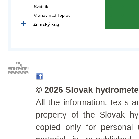
Svidník
0
0
0
Vranov nad Topľou
0
0
0
Žilinský kraj
0
0
0
© 2026 Slovak hydrometeo
All the information, texts
property of the Slovak h
copied only for personal