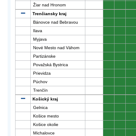
Žiar nad Hronom
0
0
0
Trenčiansky kraj
0
0
0
Bánovce nad Bebravou
0
0
0
Ilava
0
0
0
Myjava
0
0
0
Nové Mesto nad Váhom
0
0
0
Partizánske
0
0
0
Považská Bystrica
0
0
0
Prievidza
0
0
0
Púchov
0
0
0
Trenčín
0
0
0
Košický kraj
0
0
0
Gelnica
0
0
0
Košice mesto
0
0
0
Košice okolie
0
0
0
Michalovce
0
0
0