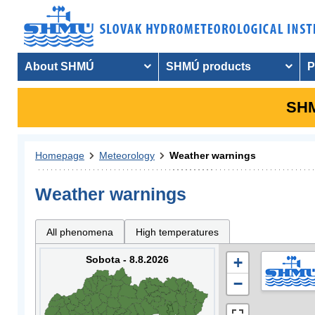
About SHMÚ
SHMÚ products
P
SHM
Homepage
Meteorology
Weather warnings
Weather warnings
All phenomena
High temperatures
Sobota - 8.8.2026
+
−