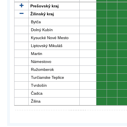
Prešovský kraj
0
0
0
Žilinský kraj
0
0
0
Bytča
0
0
0
Dolný Kubín
0
0
0
Kysucké Nové Mesto
0
0
0
Liptovský Mikuláš
0
0
0
Martin
0
0
0
Námestovo
0
0
0
Ružomberok
0
0
0
Turčianske Teplice
0
0
0
Tvrdošín
0
0
0
Čadca
0
0
0
Žilina
0
0
0