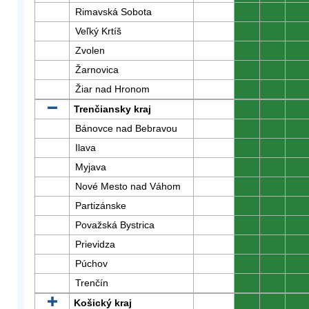
Rimavská Sobota
0
0
0
Veľký Krtíš
0
0
0
Zvolen
0
0
0
Žarnovica
0
0
0
Žiar nad Hronom
0
0
0
Trenčiansky kraj
0
0
0
Bánovce nad Bebravou
0
0
0
Ilava
0
0
0
Myjava
0
0
0
Nové Mesto nad Váhom
0
0
0
Partizánske
0
0
0
Považská Bystrica
0
0
0
Prievidza
0
0
0
Púchov
0
0
0
Trenčín
0
0
0
Košický kraj
0
0
0