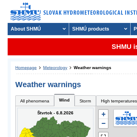
About SHMÚ
SHMÚ products
P
SHMU is
Homepage
Meteorology
Weather warnings
Weather warnings
Wind
All phenomena
Storm
High temperatures
Štvrtok - 6.8.2026
+
−