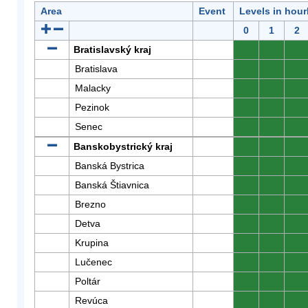
Area
Event
Levels in hour
0
1
2
Bratislavský kraj
0
0
0
Bratislava
0
0
0
Malacky
0
0
0
Pezinok
0
0
0
Senec
0
0
0
Banskobystrický kraj
0
0
0
Banská Bystrica
0
0
0
Banská Štiavnica
0
0
0
Brezno
0
0
0
Detva
0
0
0
Krupina
0
0
0
Lučenec
0
0
0
Poltár
0
0
0
Revúca
0
0
0