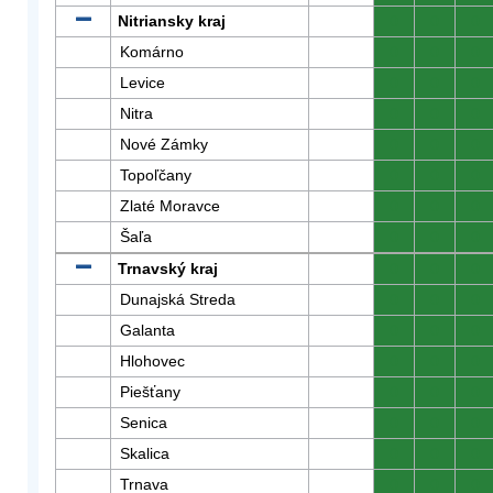
Nitriansky kraj
0
0
0
Komárno
0
0
0
Levice
0
0
0
Nitra
0
0
0
Nové Zámky
0
0
0
Topoľčany
0
0
0
Zlaté Moravce
0
0
0
Šaľa
0
0
0
Trnavský kraj
0
0
0
Dunajská Streda
0
0
0
Galanta
0
0
0
Hlohovec
0
0
0
Piešťany
0
0
0
Senica
0
0
0
Skalica
0
0
0
Trnava
0
0
0