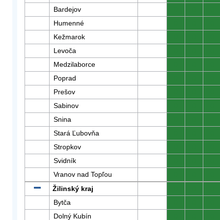
Bardejov
0
0
0
Humenné
0
0
0
Kežmarok
0
0
0
Levoča
0
0
0
Medzilaborce
0
0
0
Poprad
0
0
0
Prešov
0
0
0
Sabinov
0
0
0
Snina
0
0
0
Stará Ľubovňa
0
0
0
Stropkov
0
0
0
Svidník
0
0
0
Vranov nad Topľou
0
0
0
Žilinský kraj
0
0
0
Bytča
0
0
0
Dolný Kubín
0
0
0