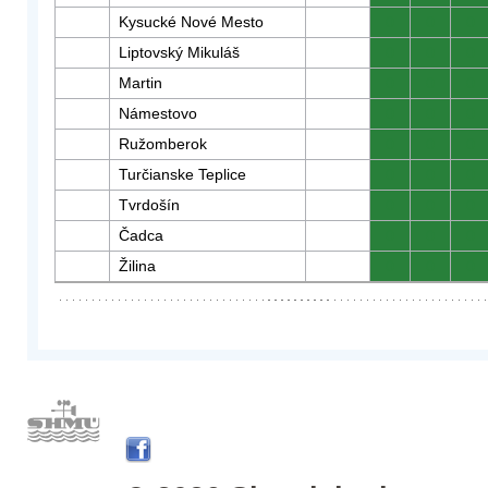
Kysucké Nové Mesto
0
0
0
Liptovský Mikuláš
0
0
0
Martin
0
0
0
Námestovo
0
0
0
Ružomberok
0
0
0
Turčianske Teplice
0
0
0
Tvrdošín
0
0
0
Čadca
0
0
0
Žilina
0
0
0