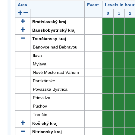
Area
Event
Levels in hour
0
1
2
Bratislavský kraj
0
0
0
Banskobystrický kraj
0
0
0
Trenčiansky kraj
0
0
0
Bánovce nad Bebravou
0
0
0
Ilava
0
0
0
Myjava
0
0
0
Nové Mesto nad Váhom
0
0
0
Partizánske
0
0
0
Považská Bystrica
0
0
0
Prievidza
0
0
0
Púchov
0
0
0
Trenčín
0
0
0
Košický kraj
0
0
0
Nitriansky kraj
0
0
0