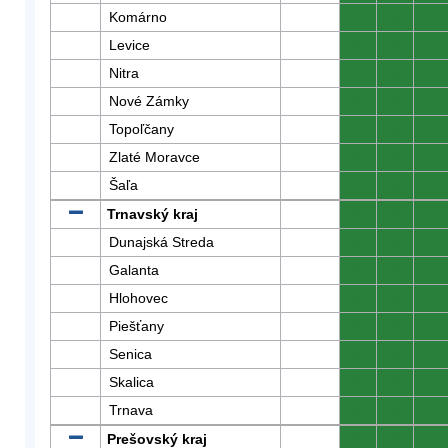
Komárno
0
0
0
Levice
0
0
0
Nitra
0
0
0
Nové Zámky
0
0
0
Topoľčany
0
0
0
Zlaté Moravce
0
0
0
Šaľa
0
0
0
Trnavský kraj
0
0
0
Dunajská Streda
0
0
0
Galanta
0
0
0
Hlohovec
0
0
0
Piešťany
0
0
0
Senica
0
0
0
Skalica
0
0
0
Trnava
0
0
0
Prešovský kraj
0
0
0