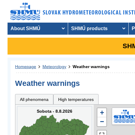
About SHMÚ
SHMÚ products
P
SHM
Homepage
Meteorology
Weather warnings
Weather warnings
All phenomena
High temperatures
Sobota - 8.8.2026
+
−