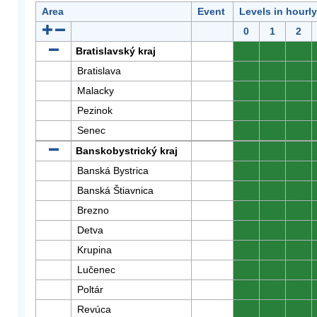
Area
Event
Levels in hourl
0
1
2
Bratislavský kraj
0
0
0
Bratislava
0
0
0
Malacky
0
0
0
Pezinok
0
0
0
Senec
0
0
0
Banskobystrický kraj
0
0
0
Banská Bystrica
0
0
0
Banská Štiavnica
0
0
0
Brezno
0
0
0
Detva
0
0
0
Krupina
0
0
0
Lučenec
0
0
0
Poltár
0
0
0
Revúca
0
0
0