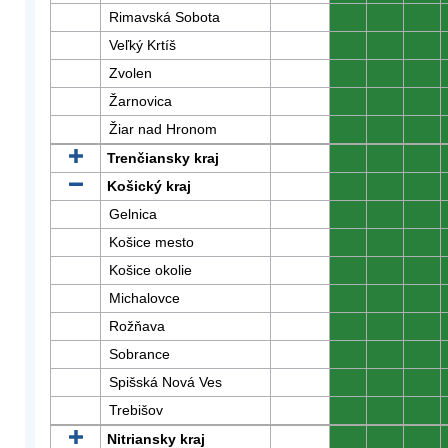
Rimavská Sobota
0
0
0
Veľký Krtíš
0
0
0
Zvolen
0
0
0
Žarnovica
0
0
0
Žiar nad Hronom
0
0
0
Trenčiansky kraj
0
0
0
Košický kraj
0
0
0
Gelnica
0
0
0
Košice mesto
0
0
0
Košice okolie
0
0
0
Michalovce
0
0
0
Rožňava
0
0
0
Sobrance
0
0
0
Spišská Nová Ves
0
0
0
Trebišov
0
0
0
Nitriansky kraj
0
0
0