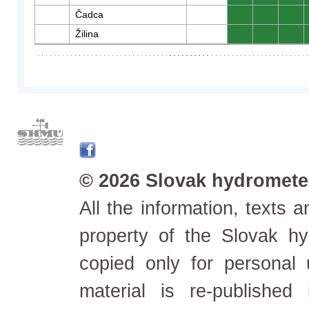
Čadca
0
0
0
Žilina
0
0
0
© 2026 Slovak hydrometeo
All the information, texts
property of the Slovak h
copied only for personal
material is re-published