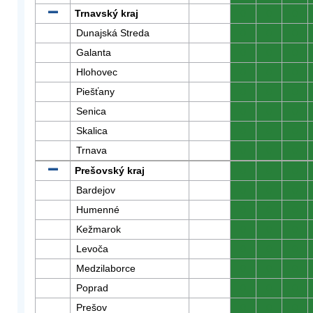
Trnavský kraj
0
0
0
Dunajská Streda
0
0
0
Galanta
0
0
0
Hlohovec
0
0
0
Piešťany
0
0
0
Senica
0
0
0
Skalica
0
0
0
Trnava
0
0
0
Prešovský kraj
0
0
0
Bardejov
0
0
0
Humenné
0
0
0
Kežmarok
0
0
0
Levoča
0
0
0
Medzilaborce
0
0
0
Poprad
0
0
0
Prešov
0
0
0