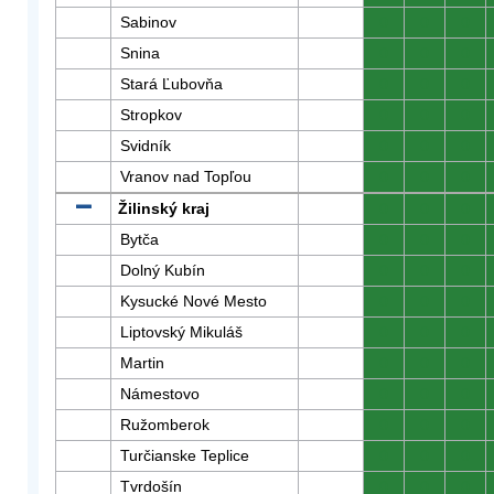
Sabinov
0
0
0
Snina
0
0
0
Stará Ľubovňa
0
0
0
Stropkov
0
0
0
Svidník
0
0
0
Vranov nad Topľou
0
0
0
Žilinský kraj
0
0
0
Bytča
0
0
0
Dolný Kubín
0
0
0
Kysucké Nové Mesto
0
0
0
Liptovský Mikuláš
0
0
0
Martin
0
0
0
Námestovo
0
0
0
Ružomberok
0
0
0
Turčianske Teplice
0
0
0
Tvrdošín
0
0
0