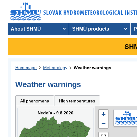
About SHMÚ
SHMÚ products
P
SHM
Homepage
Meteorology
Weather warnings
Weather warnings
All phenomena
High temperatures
Nedeľa - 9.8.2026
+
−