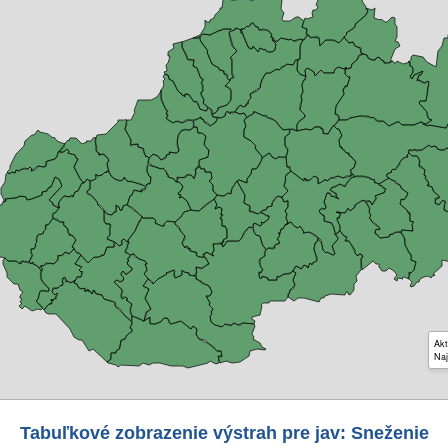
Akt
Naj
Tabuľkové zobrazenie výstrah pre jav: Sneženie