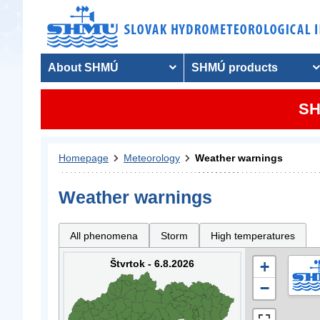
About SHMÚ
SHMÚ products
SH
Homepage
Meteorology
Weather warnings
Weather warnings
All phenomena
Storm
High temperatures
Štvrtok - 6.8.2026
+
−