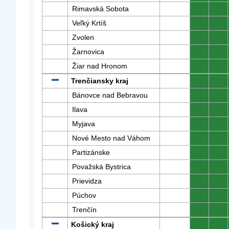
Rimavská Sobota
0
0
Veľký Krtíš
0
0
Zvolen
0
0
Žarnovica
0
0
Žiar nad Hronom
0
0
Trenčiansky kraj
0
0
Bánovce nad Bebravou
0
0
Ilava
0
0
Myjava
0
0
Nové Mesto nad Váhom
0
0
Partizánske
0
0
Považská Bystrica
0
0
Prievidza
0
0
Púchov
0
0
Trenčín
0
0
Košický kraj
0
0