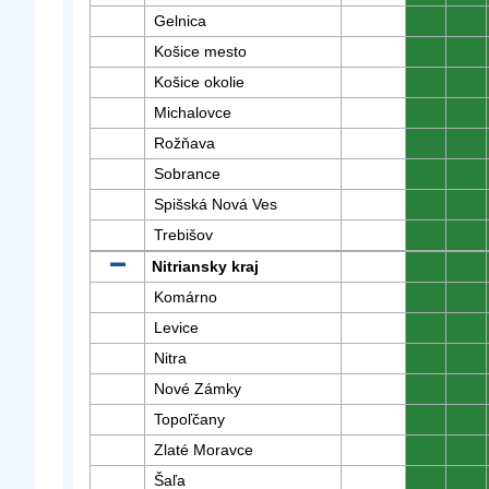
Gelnica
0
0
Košice mesto
0
0
Košice okolie
0
0
Michalovce
0
0
Rožňava
0
0
Sobrance
0
0
Spišská Nová Ves
0
0
Trebišov
0
0
Nitriansky kraj
0
0
Komárno
0
0
Levice
0
0
Nitra
0
0
Nové Zámky
0
0
Topoľčany
0
0
Zlaté Moravce
0
0
Šaľa
0
0