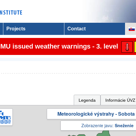
Projects
Contact
MU issued weather warnings - 3. level
Legenda
Informácie ÚVZ
Meteorologické výstrahy - Sobota 
Zobrazenie javu:
Sneženie