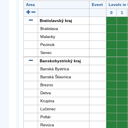
Area
Event
Levels in
0
1
Bratislavský kraj
0
0
Bratislava
0
0
Malacky
0
0
Pezinok
0
0
Senec
0
0
Banskobystrický kraj
0
0
Banská Bystrica
0
0
Banská Štiavnica
0
0
Brezno
0
0
Detva
0
0
Krupina
0
0
Lučenec
0
0
Poltár
0
0
Revúca
0
0