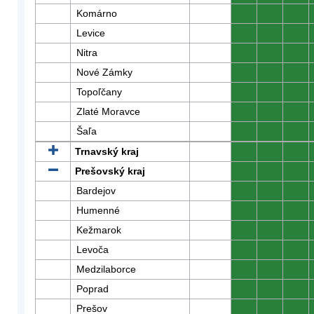
Komárno
0
0
0
Levice
0
0
0
Nitra
0
0
0
Nové Zámky
0
0
0
Topoľčany
0
0
0
Zlaté Moravce
0
0
0
Šaľa
0
0
0
Trnavský kraj
0
0
0
Prešovský kraj
0
0
0
Bardejov
0
0
0
Humenné
0
0
0
Kežmarok
0
0
0
Levoča
0
0
0
Medzilaborce
0
0
0
Poprad
0
0
0
Prešov
0
0
0