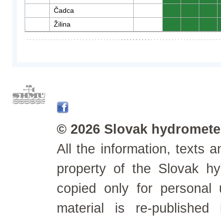
Čadca
0
0
0
Žilina
0
0
0
© 2026 Slovak hydrometeo
All the information, texts
property of the Slovak h
copied only for personal
material is re-published