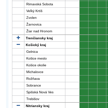
Rimavská Sobota
0
0
0
Veľký Krtíš
0
0
0
Zvolen
0
0
0
Žarnovica
0
0
0
Žiar nad Hronom
0
0
0
Trenčiansky kraj
0
0
0
Košický kraj
0
0
0
Gelnica
0
0
0
Košice mesto
0
0
0
Košice okolie
0
0
0
Michalovce
0
0
0
Rožňava
0
0
0
Sobrance
0
0
0
Spišská Nová Ves
0
0
0
Trebišov
0
0
0
Nitriansky kraj
0
0
0