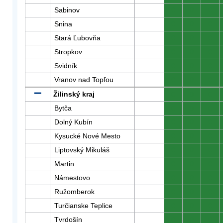
Sabinov
0
0
0
Snina
0
0
0
Stará Ľubovňa
0
0
0
Stropkov
0
0
0
Svidník
0
0
0
Vranov nad Topľou
0
0
0
Žilinský kraj
0
0
0
Bytča
0
0
0
Dolný Kubín
0
0
0
Kysucké Nové Mesto
0
0
0
Liptovský Mikuláš
0
0
0
Martin
0
0
0
Námestovo
0
0
0
Ružomberok
0
0
0
Turčianske Teplice
0
0
0
Tvrdošín
0
0
0