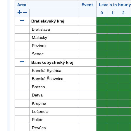
Area
Event
Levels in hourl
0
1
2
Bratislavský kraj
0
0
0
Bratislava
0
0
0
Malacky
0
0
0
Pezinok
0
0
0
Senec
0
0
0
Banskobystrický kraj
0
0
0
Banská Bystrica
0
0
0
Banská Štiavnica
0
0
0
Brezno
0
0
0
Detva
0
0
0
Krupina
0
0
0
Lučenec
0
0
0
Poltár
0
0
0
Revúca
0
0
0