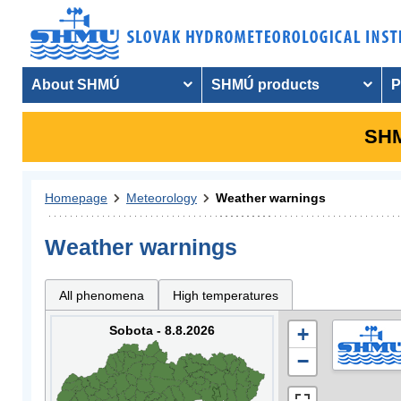
About SHMÚ
SHMÚ products
P
SHM
Homepage
Meteorology
Weather warnings
Weather warnings
All phenomena
High temperatures
Sobota - 8.8.2026
+
−