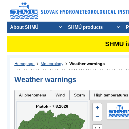
About SHMÚ
SHMÚ products
P
SHMU is
Homepage
Meteorology
Weather warnings
Weather warnings
All phenomena
Wind
Storm
High temperatures
Piatok - 7.8.2026
+
−