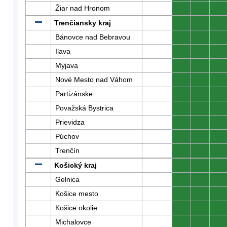
Žiar nad Hronom
0
0
0
Trenčiansky kraj
0
0
0
Bánovce nad Bebravou
0
0
0
Ilava
0
0
0
Myjava
0
0
0
Nové Mesto nad Váhom
0
0
0
Partizánske
0
0
0
Považská Bystrica
0
0
0
Prievidza
0
0
0
Púchov
0
0
0
Trenčín
0
0
0
Košický kraj
0
0
0
Gelnica
0
0
0
Košice mesto
0
0
0
Košice okolie
0
0
0
Michalovce
0
0
0