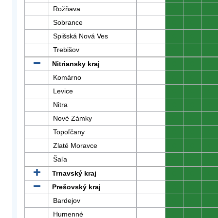
Rožňava
0
0
0
Sobrance
0
0
0
Spišská Nová Ves
0
0
0
Trebišov
0
0
0
Nitriansky kraj
0
0
0
Komárno
0
0
0
Levice
0
0
0
Nitra
0
0
0
Nové Zámky
0
0
0
Topoľčany
0
0
0
Zlaté Moravce
0
0
0
Šaľa
0
0
0
Trnavský kraj
0
0
0
Prešovský kraj
0
0
0
Bardejov
0
0
0
Humenné
0
0
0