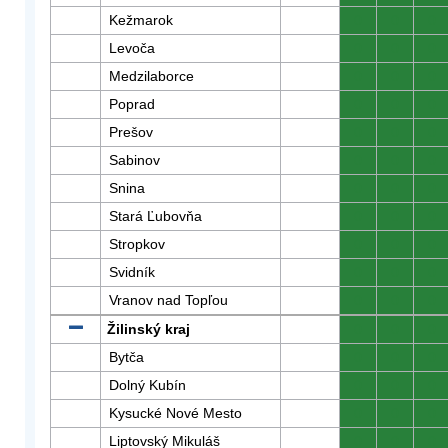
Kežmarok
0
0
0
Levoča
0
0
0
Medzilaborce
0
0
0
Poprad
0
0
0
Prešov
0
0
0
Sabinov
0
0
0
Snina
0
0
0
Stará Ľubovňa
0
0
0
Stropkov
0
0
0
Svidník
0
0
0
Vranov nad Topľou
0
0
0
Žilinský kraj
0
0
0
Bytča
0
0
0
Dolný Kubín
0
0
0
Kysucké Nové Mesto
0
0
0
Liptovský Mikuláš
0
0
0