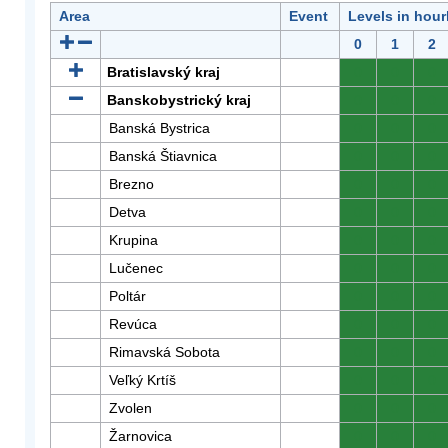
Area
Event
Levels in hour
0
1
2
Bratislavský kraj
0
0
0
Banskobystrický kraj
0
0
0
Banská Bystrica
0
0
0
Banská Štiavnica
0
0
0
Brezno
0
0
0
Detva
0
0
0
Krupina
0
0
0
Lučenec
0
0
0
Poltár
0
0
0
Revúca
0
0
0
Rimavská Sobota
0
0
0
Veľký Krtíš
0
0
0
Zvolen
0
0
0
Žarnovica
0
0
0