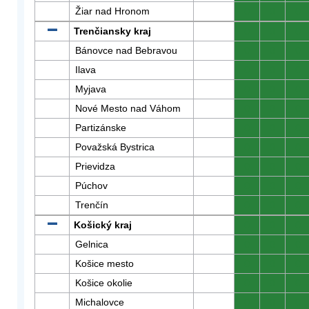
Žiar nad Hronom
0
0
0
Trenčiansky kraj
0
0
0
Bánovce nad Bebravou
0
0
0
Ilava
0
0
0
Myjava
0
0
0
Nové Mesto nad Váhom
0
0
0
Partizánske
0
0
0
Považská Bystrica
0
0
0
Prievidza
0
0
0
Púchov
0
0
0
Trenčín
0
0
0
Košický kraj
0
0
0
Gelnica
0
0
0
Košice mesto
0
0
0
Košice okolie
0
0
0
Michalovce
0
0
0