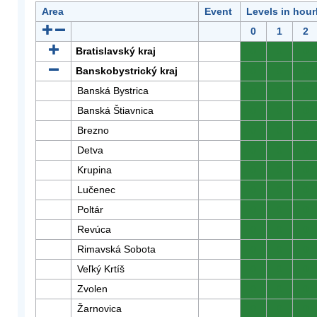
Area
Event
Levels in hour
0
1
2
Bratislavský kraj
0
0
0
Banskobystrický kraj
0
0
0
Banská Bystrica
0
0
0
Banská Štiavnica
0
0
0
Brezno
0
0
0
Detva
0
0
0
Krupina
0
0
0
Lučenec
0
0
0
Poltár
0
0
0
Revúca
0
0
0
Rimavská Sobota
0
0
0
Veľký Krtíš
0
0
0
Zvolen
0
0
0
Žarnovica
0
0
0