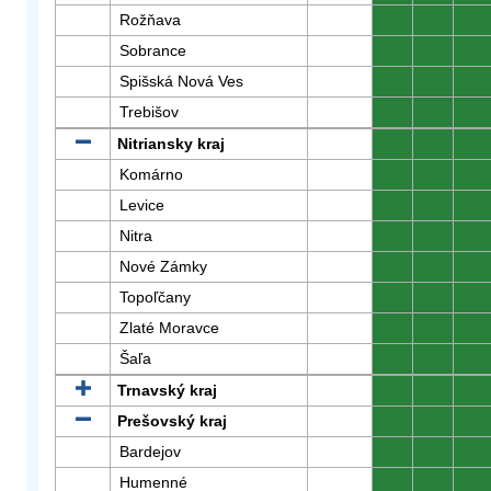
Rožňava
0
0
0
Sobrance
0
0
0
Spišská Nová Ves
0
0
0
Trebišov
0
0
0
Nitriansky kraj
0
0
0
Komárno
0
0
0
Levice
0
0
0
Nitra
0
0
0
Nové Zámky
0
0
0
Topoľčany
0
0
0
Zlaté Moravce
0
0
0
Šaľa
0
0
0
Trnavský kraj
0
0
0
Prešovský kraj
0
0
0
Bardejov
0
0
0
Humenné
0
0
0