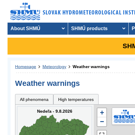
About SHMÚ
SHMÚ products
P
SHM
Homepage
Meteorology
Weather warnings
Weather warnings
All phenomena
High temperatures
Nedeľa - 9.8.2026
+
−