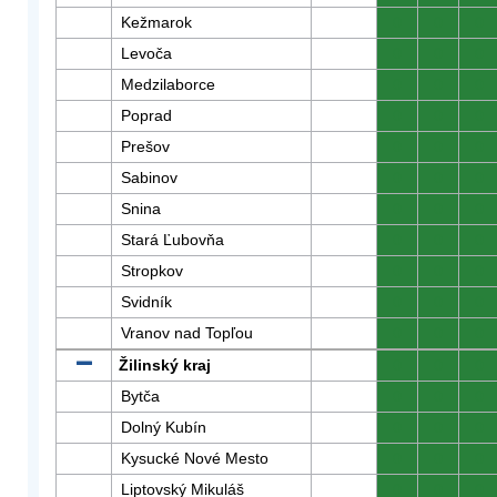
Kežmarok
0
0
0
Levoča
0
0
0
Medzilaborce
0
0
0
Poprad
0
0
0
Prešov
0
0
0
Sabinov
0
0
0
Snina
0
0
0
Stará Ľubovňa
0
0
0
Stropkov
0
0
0
Svidník
0
0
0
Vranov nad Topľou
0
0
0
Žilinský kraj
0
0
0
Bytča
0
0
0
Dolný Kubín
0
0
0
Kysucké Nové Mesto
0
0
0
Liptovský Mikuláš
0
0
0