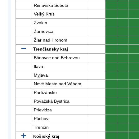
Rimavská Sobota
0
0
0
Veľký Krtíš
0
0
0
Zvolen
0
0
0
Žarnovica
0
0
0
Žiar nad Hronom
0
0
0
Trenčiansky kraj
0
0
0
Bánovce nad Bebravou
0
0
0
Ilava
0
0
0
Myjava
0
0
0
Nové Mesto nad Váhom
0
0
0
Partizánske
0
0
0
Považská Bystrica
0
0
0
Prievidza
0
0
0
Púchov
0
0
0
Trenčín
0
0
0
Košický kraj
0
0
0