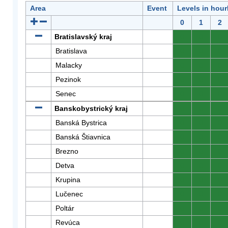
Area
Event
Levels in hour
0
1
2
Bratislavský kraj
0
0
0
Bratislava
0
0
0
Malacky
0
0
0
Pezinok
0
0
0
Senec
0
0
0
Banskobystrický kraj
0
0
0
Banská Bystrica
0
0
0
Banská Štiavnica
0
0
0
Brezno
0
0
0
Detva
0
0
0
Krupina
0
0
0
Lučenec
0
0
0
Poltár
0
0
0
Revúca
0
0
0