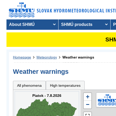
About SHMÚ
SHMÚ products
P
SHM
Homepage
Meteorology
Weather warnings
Weather warnings
All phenomena
High temperatures
Piatok - 7.8.2026
+
−