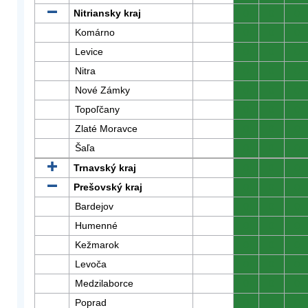
Nitriansky kraj
0
0
0
Komárno
0
0
0
Levice
0
0
0
Nitra
0
0
0
Nové Zámky
0
0
0
Topoľčany
0
0
0
Zlaté Moravce
0
0
0
Šaľa
0
0
0
Trnavský kraj
0
0
0
Prešovský kraj
0
0
0
Bardejov
0
0
0
Humenné
0
0
0
Kežmarok
0
0
0
Levoča
0
0
0
Medzilaborce
0
0
0
Poprad
0
0
0