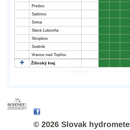
Prešov
0
0
0
Sabinov
0
0
0
Snina
0
0
0
Stará Ľubovňa
0
0
0
Stropkov
0
0
0
Svidník
0
0
0
Vranov nad Topľou
0
0
0
Žilinský kraj
0
0
0
© 2026 Slovak hydrometeo