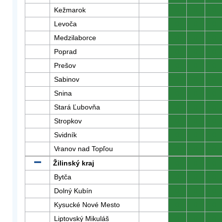
Kežmarok
0
0
0
Levoča
0
0
0
Medzilaborce
0
0
0
Poprad
0
0
0
Prešov
0
0
0
Sabinov
0
0
0
Snina
0
0
0
Stará Ľubovňa
0
0
0
Stropkov
0
0
0
Svidník
0
0
0
Vranov nad Topľou
0
0
0
Žilinský kraj
0
0
0
Bytča
0
0
0
Dolný Kubín
0
0
0
Kysucké Nové Mesto
0
0
0
Liptovský Mikuláš
0
0
0