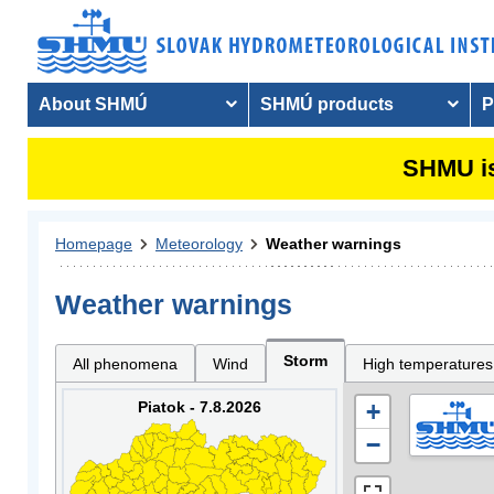
About SHMÚ
SHMÚ products
P
SHMU is
Homepage
Meteorology
Weather warnings
Weather warnings
Storm
All phenomena
Wind
High temperatures
Piatok - 7.8.2026
+
−