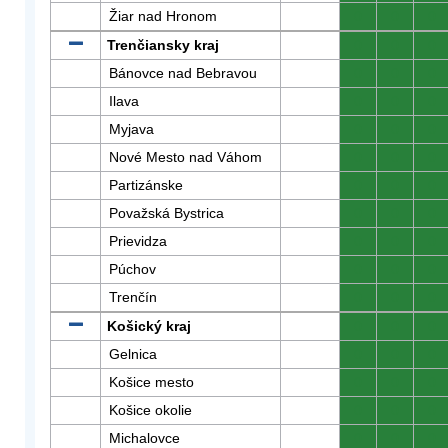
Žiar nad Hronom
0
0
0
Trenčiansky kraj
0
0
0
Bánovce nad Bebravou
0
0
0
Ilava
0
0
0
Myjava
0
0
0
Nové Mesto nad Váhom
0
0
0
Partizánske
0
0
0
Považská Bystrica
0
0
0
Prievidza
0
0
0
Púchov
0
0
0
Trenčín
0
0
0
Košický kraj
0
0
0
Gelnica
0
0
0
Košice mesto
0
0
0
Košice okolie
0
0
0
Michalovce
0
0
0