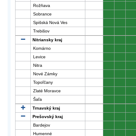
Rožňava
0
0
0
Sobrance
0
0
0
Spišská Nová Ves
0
0
0
Trebišov
0
0
0
Nitriansky kraj
0
0
0
Komárno
0
0
0
Levice
0
0
0
Nitra
0
0
0
Nové Zámky
0
0
0
Topoľčany
0
0
0
Zlaté Moravce
0
0
0
Šaľa
0
0
0
Trnavský kraj
0
0
0
Prešovský kraj
0
0
0
Bardejov
0
0
0
Humenné
0
0
0