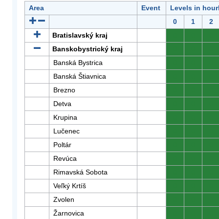
Area
Event
Levels in hour
0
1
2
Bratislavský kraj
0
0
0
Banskobystrický kraj
0
0
0
Banská Bystrica
0
0
0
Banská Štiavnica
0
0
0
Brezno
0
0
0
Detva
0
0
0
Krupina
0
0
0
Lučenec
0
0
0
Poltár
0
0
0
Revúca
0
0
0
Rimavská Sobota
0
0
0
Veľký Krtíš
0
0
0
Zvolen
0
0
0
Žarnovica
0
0
0