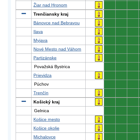
Žiar nad Hronom
0
0
0
Trenčiansky kraj
0
0
0
Bánovce nad Bebravou
0
0
0
Ilava
0
0
0
Myjava
0
0
0
Nové Mesto nad Váhom
0
0
0
Partizánske
0
0
0
Považská Bystrica
0
0
0
Prievidza
0
0
0
Púchov
0
0
0
Trenčín
0
0
0
Košický kraj
0
0
0
Gelnica
0
0
0
Košice mesto
0
0
0
Košice okolie
0
0
0
Michalovce
0
0
0