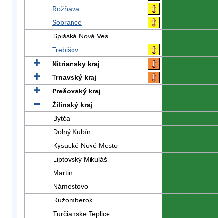
Rožňava
0
0
0
Sobrance
0
0
0
Spišská Nová Ves
0
0
0
Trebišov
0
0
0
Nitriansky kraj
0
0
0
Trnavský kraj
0
0
0
Prešovský kraj
0
0
0
Žilinský kraj
0
0
0
Bytča
0
0
0
Dolný Kubín
0
0
0
Kysucké Nové Mesto
0
0
0
Liptovský Mikuláš
0
0
0
Martin
0
0
0
Námestovo
0
0
0
Ružomberok
0
0
0
Turčianske Teplice
0
0
0