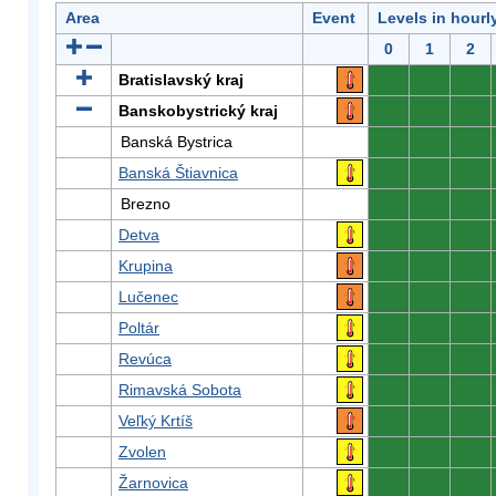
Area
Event
Levels in hourl
0
1
2
Bratislavský kraj
0
0
0
Banskobystrický kraj
0
0
0
Banská Bystrica
0
0
0
Banská Štiavnica
0
0
0
Brezno
0
0
0
Detva
0
0
0
Krupina
0
0
0
Lučenec
0
0
0
Poltár
0
0
0
Revúca
0
0
0
Rimavská Sobota
0
0
0
Veľký Krtíš
0
0
0
Zvolen
0
0
0
Žarnovica
0
0
0