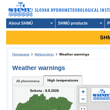
About SHMÚ
SHMÚ products
P
SHM
Homepage
Meteorology
Weather warnings
Weather warnings
High temperatures
All phenomena
Sobota - 8.8.2026
+
−