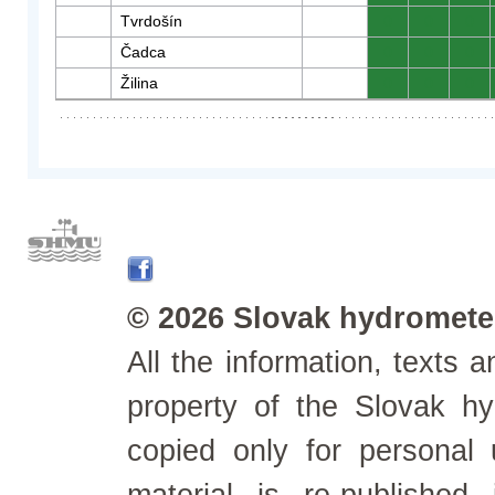
Tvrdošín
0
0
0
Čadca
0
0
0
Žilina
0
0
0
© 2026 Slovak hydrometeo
All the information, texts
property of the Slovak h
copied only for personal