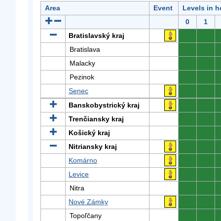
Area
Event
Levels in h
0
1
Bratislavský kraj
0
0
Bratislava
0
0
Malacky
0
0
Pezinok
0
0
Senec
0
0
Banskobystrický kraj
0
0
Trenčiansky kraj
0
0
Košický kraj
0
0
Nitriansky kraj
0
0
Komárno
0
0
Levice
0
0
Nitra
0
0
Nové Zámky
0
0
Topoľčany
0
0