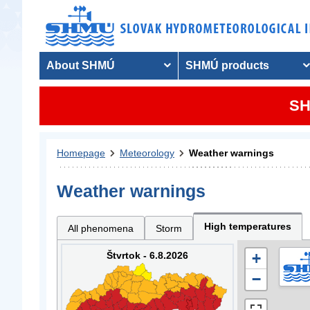
About SHMÚ
SHMÚ products
SH
Homepage
Meteorology
Weather warnings
Weather warnings
High temperatures
All phenomena
Storm
Štvrtok - 6.8.2026
+
−