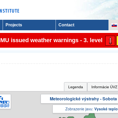
Projects
Contact
MU issued weather warnings - 3. level
Legenda
Informácie ÚVZ
Meteorologické výstrahy - Sobota 
Zobrazenie javu:
Vysoké teplo