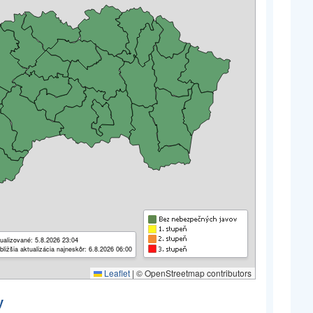
ualizované: 5.8.2026 23:04
bližšia aktualizácia najneskôr: 6.8.2026 06:00
Leaflet
|
© OpenStreetmap contributors
y