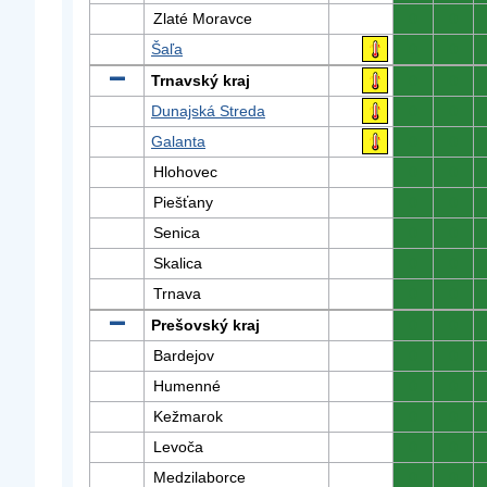
Zlaté Moravce
0
0
Šaľa
0
0
Trnavský kraj
0
0
Dunajská Streda
0
0
Galanta
0
0
Hlohovec
0
0
Piešťany
0
0
Senica
0
0
Skalica
0
0
Trnava
0
0
Prešovský kraj
0
0
Bardejov
0
0
Humenné
0
0
Kežmarok
0
0
Levoča
0
0
Medzilaborce
0
0