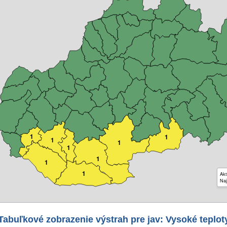
1
1
1
1
1
1
1
1
Akt
Naj
Tabuľkové zobrazenie výstrah pre jav: Vysoké teplot