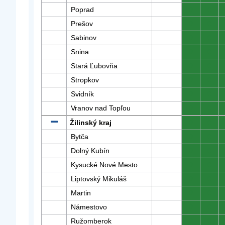
Poprad
0
0
Prešov
0
0
Sabinov
0
0
Snina
0
0
Stará Ľubovňa
0
0
Stropkov
0
0
Svidník
0
0
Vranov nad Topľou
0
0
Žilinský kraj
0
0
Bytča
0
0
Dolný Kubín
0
0
Kysucké Nové Mesto
0
0
Liptovský Mikuláš
0
0
Martin
0
0
Námestovo
0
0
Ružomberok
0
0