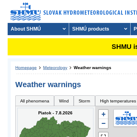
About SHMÚ
SHMÚ products
P
SHMU is
Homepage
Meteorology
Weather warnings
Weather warnings
All phenomena
Wind
Storm
High temperatures
Piatok - 7.8.2026
+
−