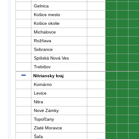
Gelnica
0
0
0
Košice mesto
0
0
0
Košice okolie
0
0
0
Michalovce
0
0
0
Rožňava
0
0
0
Sobrance
0
0
0
Spišská Nová Ves
0
0
0
Trebišov
0
0
0
Nitriansky kraj
0
0
0
Komárno
0
0
0
Levice
0
0
0
Nitra
0
0
0
Nové Zámky
0
0
0
Topoľčany
0
0
0
Zlaté Moravce
0
0
0
Šaľa
0
0
0