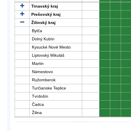
Trnavský kraj
0
0
0
Prešovský kraj
0
0
0
Žilinský kraj
0
0
0
Bytča
0
0
0
Dolný Kubín
0
0
0
Kysucké Nové Mesto
0
0
0
Liptovský Mikuláš
0
0
0
Martin
0
0
0
Námestovo
0
0
0
Ružomberok
0
0
0
Turčianske Teplice
0
0
0
Tvrdošín
0
0
0
Čadca
0
0
0
Žilina
0
0
0