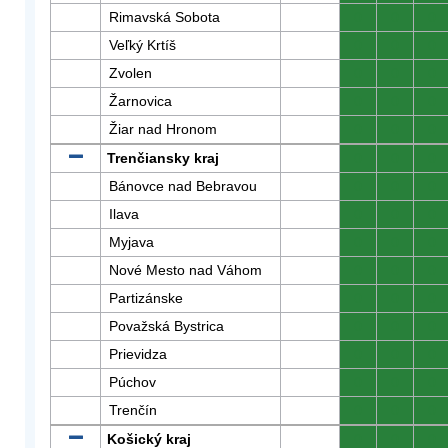
Rimavská Sobota
0
0
0
Veľký Krtíš
0
0
0
Zvolen
0
0
0
Žarnovica
0
0
0
Žiar nad Hronom
0
0
0
Trenčiansky kraj
0
0
0
Bánovce nad Bebravou
0
0
0
Ilava
0
0
0
Myjava
0
0
0
Nové Mesto nad Váhom
0
0
0
Partizánske
0
0
0
Považská Bystrica
0
0
0
Prievidza
0
0
0
Púchov
0
0
0
Trenčín
0
0
0
Košický kraj
0
0
0