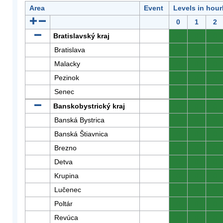
Area
Event
Levels in hour
0
1
2
Bratislavský kraj
0
0
0
Bratislava
0
0
0
Malacky
0
0
0
Pezinok
0
0
0
Senec
0
0
0
Banskobystrický kraj
0
0
0
Banská Bystrica
0
0
0
Banská Štiavnica
0
0
0
Brezno
0
0
0
Detva
0
0
0
Krupina
0
0
0
Lučenec
0
0
0
Poltár
0
0
0
Revúca
0
0
0