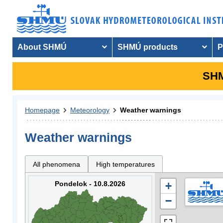
About SHMÚ
SHMÚ products
P
SHM
Homepage
Meteorology
Weather warnings
Weather warnings
All phenomena
High temperatures
Pondelok - 10.8.2026
+
−