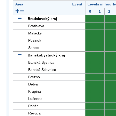
Area
Event
Levels in hourl
0
1
2
Bratislavský kraj
0
0
0
Bratislava
0
0
0
Malacky
0
0
0
Pezinok
0
0
0
Senec
0
0
0
Banskobystrický kraj
0
0
0
Banská Bystrica
0
0
0
Banská Štiavnica
0
0
0
Brezno
0
0
0
Detva
0
0
0
Krupina
0
0
0
Lučenec
0
0
0
Poltár
0
0
0
Revúca
0
0
0