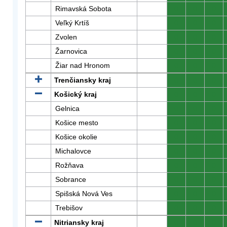
Rimavská Sobota
0
0
0
Veľký Krtíš
0
0
0
Zvolen
0
0
0
Žarnovica
0
0
0
Žiar nad Hronom
0
0
0
Trenčiansky kraj
0
0
0
Košický kraj
0
0
0
Gelnica
0
0
0
Košice mesto
0
0
0
Košice okolie
0
0
0
Michalovce
0
0
0
Rožňava
0
0
0
Sobrance
0
0
0
Spišská Nová Ves
0
0
0
Trebišov
0
0
0
Nitriansky kraj
0
0
0