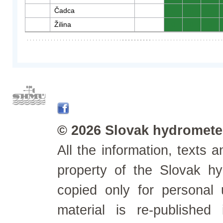
Čadca
0
0
0
Žilina
0
0
0
© 2026 Slovak hydrometeo
All the information, texts
property of the Slovak h
copied only for personal
material is re-published