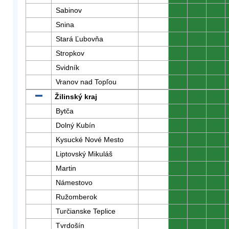
Sabinov
0
0
0
Snina
0
0
0
Stará Ľubovňa
0
0
0
Stropkov
0
0
0
Svidník
0
0
0
Vranov nad Topľou
0
0
0
Žilinský kraj
0
0
0
Bytča
0
0
0
Dolný Kubín
0
0
0
Kysucké Nové Mesto
0
0
0
Liptovský Mikuláš
0
0
0
Martin
0
0
0
Námestovo
0
0
0
Ružomberok
0
0
0
Turčianske Teplice
0
0
0
Tvrdošín
0
0
0