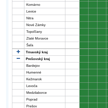
Komárno
0
0
0
Levice
0
0
0
Nitra
0
0
0
Nové Zámky
0
0
0
Topoľčany
0
0
0
Zlaté Moravce
0
0
0
Šaľa
0
0
0
Trnavský kraj
0
0
0
Prešovský kraj
0
0
0
Bardejov
0
0
0
Humenné
0
0
0
Kežmarok
0
0
0
Levoča
0
0
0
Medzilaborce
0
0
0
Poprad
0
0
0
Prešov
0
0
0