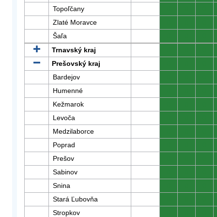
Topoľčany
0
0
0
Zlaté Moravce
0
0
0
Šaľa
0
0
0
Trnavský kraj
0
0
0
Prešovský kraj
0
0
0
Bardejov
0
0
0
Humenné
0
0
0
Kežmarok
0
0
0
Levoča
0
0
0
Medzilaborce
0
0
0
Poprad
0
0
0
Prešov
0
0
0
Sabinov
0
0
0
Snina
0
0
0
Stará Ľubovňa
0
0
0
Stropkov
0
0
0