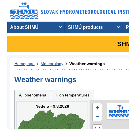
About SHMÚ
SHMÚ products
P
SHM
Homepage
Meteorology
Weather warnings
Weather warnings
All phenomena
High temperatures
Nedeľa - 9.8.2026
+
−