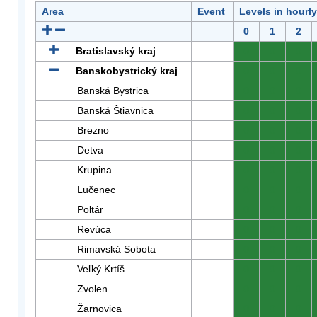
Area
Event
Levels in hourl
0
1
2
Bratislavský kraj
0
0
0
Banskobystrický kraj
0
0
0
Banská Bystrica
0
0
0
Banská Štiavnica
0
0
0
Brezno
0
0
0
Detva
0
0
0
Krupina
0
0
0
Lučenec
0
0
0
Poltár
0
0
0
Revúca
0
0
0
Rimavská Sobota
0
0
0
Veľký Krtíš
0
0
0
Zvolen
0
0
0
Žarnovica
0
0
0