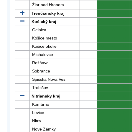
Žiar nad Hronom
0
0
0
Trenčiansky kraj
0
0
0
Košický kraj
0
0
0
Gelnica
0
0
0
Košice mesto
0
0
0
Košice okolie
0
0
0
Michalovce
0
0
0
Rožňava
0
0
0
Sobrance
0
0
0
Spišská Nová Ves
0
0
0
Trebišov
0
0
0
Nitriansky kraj
0
0
0
Komárno
0
0
0
Levice
0
0
0
Nitra
0
0
0
Nové Zámky
0
0
0