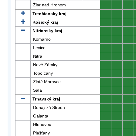
Žiar nad Hronom
0
0
0
Trenčiansky kraj
0
0
0
Košický kraj
0
0
0
Nitriansky kraj
0
0
0
Komárno
0
0
0
Levice
0
0
0
Nitra
0
0
0
Nové Zámky
0
0
0
Topoľčany
0
0
0
Zlaté Moravce
0
0
0
Šaľa
0
0
0
Trnavský kraj
0
0
0
Dunajská Streda
0
0
0
Galanta
0
0
0
Hlohovec
0
0
0
Piešťany
0
0
0