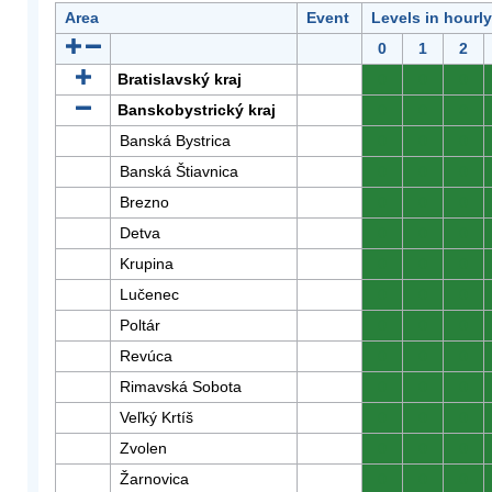
Area
Event
Levels in hourl
0
1
2
Bratislavský kraj
0
0
0
Banskobystrický kraj
0
0
0
Banská Bystrica
0
0
0
Banská Štiavnica
0
0
0
Brezno
0
0
0
Detva
0
0
0
Krupina
0
0
0
Lučenec
0
0
0
Poltár
0
0
0
Revúca
0
0
0
Rimavská Sobota
0
0
0
Veľký Krtíš
0
0
0
Zvolen
0
0
0
Žarnovica
0
0
0