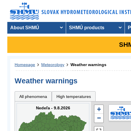
About SHMÚ
SHMÚ products
P
SHM
Homepage
Meteorology
Weather warnings
Weather warnings
All phenomena
High temperatures
Nedeľa - 9.8.2026
+
−