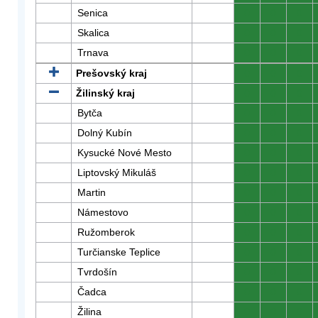
Senica
0
0
0
Skalica
0
0
0
Trnava
0
0
0
Prešovský kraj
0
0
0
Žilinský kraj
0
0
0
Bytča
0
0
0
Dolný Kubín
0
0
0
Kysucké Nové Mesto
0
0
0
Liptovský Mikuláš
0
0
0
Martin
0
0
0
Námestovo
0
0
0
Ružomberok
0
0
0
Turčianske Teplice
0
0
0
Tvrdošín
0
0
0
Čadca
0
0
0
Žilina
0
0
0