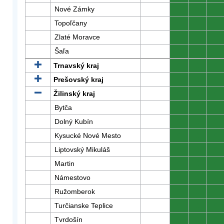
Nové Zámky
0
0
0
Topoľčany
0
0
0
Zlaté Moravce
0
0
0
Šaľa
0
0
0
Trnavský kraj
0
0
0
Prešovský kraj
0
0
0
Žilinský kraj
0
0
0
Bytča
0
0
0
Dolný Kubín
0
0
0
Kysucké Nové Mesto
0
0
0
Liptovský Mikuláš
0
0
0
Martin
0
0
0
Námestovo
0
0
0
Ružomberok
0
0
0
Turčianske Teplice
0
0
0
Tvrdošín
0
0
0