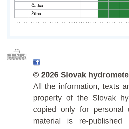
Čadca
0
0
0
Žilina
0
0
0
© 2026 Slovak hydrometeo
All the information, texts
property of the Slovak h
copied only for personal
material is re-published