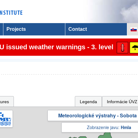
Projects
Contact
 issued weather warnings - 3. level
tures
Legenda
Informácie ÚVZ
Meteorologické výstrahy - Sobota 
Zobrazenie javu:
Hmla