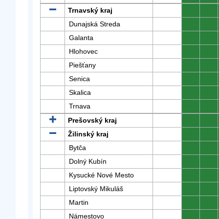
Trnavský kraj
0
0
Dunajská Streda
0
0
Galanta
0
0
Hlohovec
0
0
Piešťany
0
0
Senica
0
0
Skalica
0
0
Trnava
0
0
Prešovský kraj
0
0
Žilinský kraj
0
0
Bytča
0
0
Dolný Kubín
0
0
Kysucké Nové Mesto
0
0
Liptovský Mikuláš
0
0
Martin
0
0
Námestovo
0
0