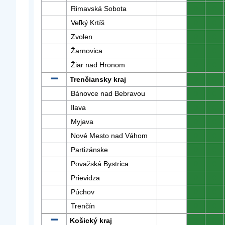
Rimavská Sobota
0
0
Veľký Krtíš
0
0
Zvolen
0
0
Žarnovica
0
0
Žiar nad Hronom
0
0
Trenčiansky kraj
0
0
Bánovce nad Bebravou
0
0
Ilava
0
0
Myjava
0
0
Nové Mesto nad Váhom
0
0
Partizánske
0
0
Považská Bystrica
0
0
Prievidza
0
0
Púchov
0
0
Trenčín
0
0
Košický kraj
0
0