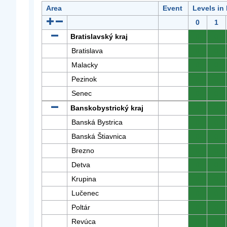
Area
Event
Levels in
0
1
Bratislavský kraj
0
0
Bratislava
0
0
Malacky
0
0
Pezinok
0
0
Senec
0
0
Banskobystrický kraj
0
0
Banská Bystrica
0
0
Banská Štiavnica
0
0
Brezno
0
0
Detva
0
0
Krupina
0
0
Lučenec
0
0
Poltár
0
0
Revúca
0
0