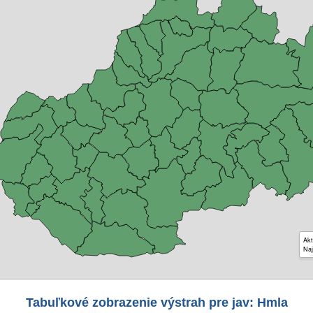
Akt
Naj
Tabuľkové zobrazenie výstrah pre jav: Hmla