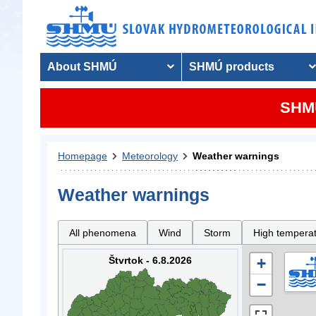
About SHMÚ
SHMÚ products
SHMU
Homepage
Meteorology
Weather warnings
Weather warnings
All phenomena
Wind
Storm
High tempera
Štvrtok - 6.8.2026
+
−