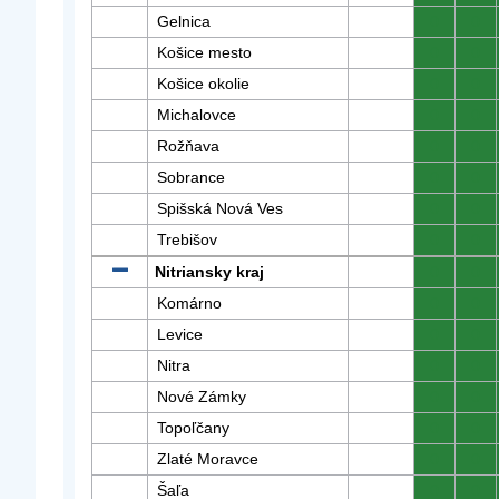
Gelnica
0
0
Košice mesto
0
0
Košice okolie
0
0
Michalovce
0
0
Rožňava
0
0
Sobrance
0
0
Spišská Nová Ves
0
0
Trebišov
0
0
Nitriansky kraj
0
0
Komárno
0
0
Levice
0
0
Nitra
0
0
Nové Zámky
0
0
Topoľčany
0
0
Zlaté Moravce
0
0
Šaľa
0
0