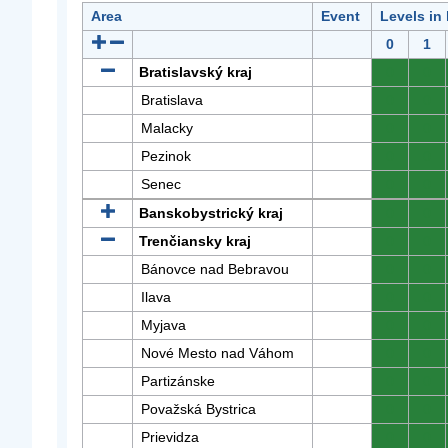
Area
Event
Levels in
0
1
Bratislavský kraj
0
0
Bratislava
0
0
Malacky
0
0
Pezinok
0
0
Senec
0
0
Banskobystrický kraj
0
0
Trenčiansky kraj
0
0
Bánovce nad Bebravou
0
0
Ilava
0
0
Myjava
0
0
Nové Mesto nad Váhom
0
0
Partizánske
0
0
Považská Bystrica
0
0
Prievidza
0
0