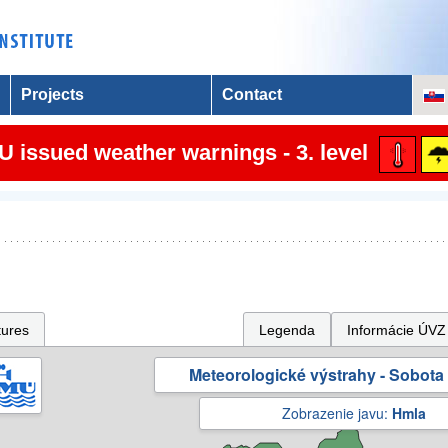
Projects
Contact
 issued weather warnings - 3. level
tures
Legenda
Informácie ÚVZ
Meteorologické výstrahy - Sobota 
Zobrazenie javu:
Hmla