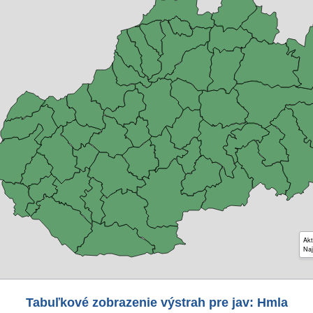
Akt
Naj
Tabuľkové zobrazenie výstrah pre jav: Hmla