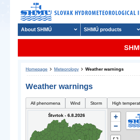
About SHMÚ
SHMÚ products
SHMU
Homepage
Meteorology
Weather warnings
Weather warnings
All phenomena
Wind
Storm
High tempera
Štvrtok - 6.8.2026
+
−