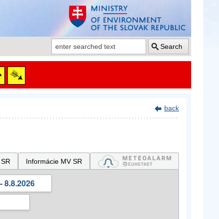
Search
back
 SR
Informácie MV SR
- 8.8.2026