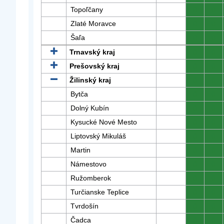
Topoľčany
0
0
Zlaté Moravce
0
0
Šaľa
0
0
Trnavský kraj
0
0
Prešovský kraj
0
0
Žilinský kraj
0
0
Bytča
0
0
Dolný Kubín
0
0
Kysucké Nové Mesto
0
0
Liptovský Mikuláš
0
0
Martin
0
0
Námestovo
0
0
Ružomberok
0
0
Turčianske Teplice
0
0
Tvrdošín
0
0
Čadca
0
0