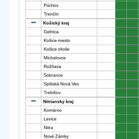
Púchov
0
0
Trenčín
0
0
Košický kraj
0
0
Gelnica
0
0
Košice mesto
0
0
Košice okolie
0
0
Michalovce
0
0
Rožňava
0
0
Sobrance
0
0
Spišská Nová Ves
0
0
Trebišov
0
0
Nitriansky kraj
0
0
Komárno
0
0
Levice
0
0
Nitra
0
0
Nové Zámky
0
0