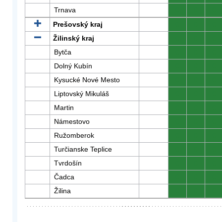
Trnava
0
0
0
Prešovský kraj
0
0
0
Žilinský kraj
0
0
0
Bytča
0
0
0
Dolný Kubín
0
0
0
Kysucké Nové Mesto
0
0
0
Liptovský Mikuláš
0
0
0
Martin
0
0
0
Námestovo
0
0
0
Ružomberok
0
0
0
Turčianske Teplice
0
0
0
Tvrdošín
0
0
0
Čadca
0
0
0
Žilina
0
0
0