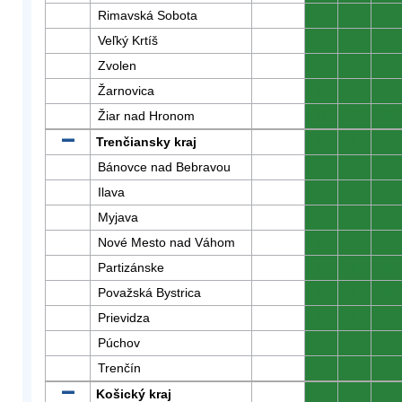
Rimavská Sobota
0
0
0
Veľký Krtíš
0
0
0
Zvolen
0
0
0
Žarnovica
0
0
0
Žiar nad Hronom
0
0
0
Trenčiansky kraj
0
0
0
Bánovce nad Bebravou
0
0
0
Ilava
0
0
0
Myjava
0
0
0
Nové Mesto nad Váhom
0
0
0
Partizánske
0
0
0
Považská Bystrica
0
0
0
Prievidza
0
0
0
Púchov
0
0
0
Trenčín
0
0
0
Košický kraj
0
0
0