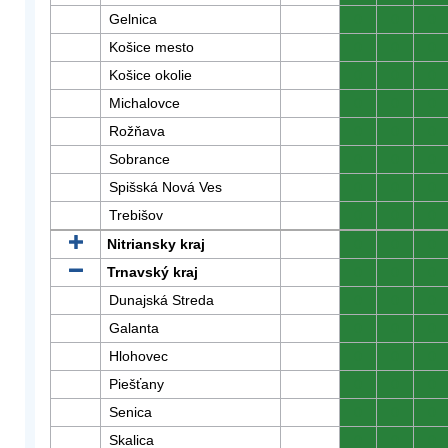
Gelnica
0
0
0
Košice mesto
0
0
0
Košice okolie
0
0
0
Michalovce
0
0
0
Rožňava
0
0
0
Sobrance
0
0
0
Spišská Nová Ves
0
0
0
Trebišov
0
0
0
Nitriansky kraj
0
0
0
Trnavský kraj
0
0
0
Dunajská Streda
0
0
0
Galanta
0
0
0
Hlohovec
0
0
0
Piešťany
0
0
0
Senica
0
0
0
Skalica
0
0
0