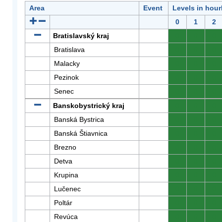
Area
Event
Levels in hour
0
1
2
Bratislavský kraj
0
0
0
Bratislava
0
0
0
Malacky
0
0
0
Pezinok
0
0
0
Senec
0
0
0
Banskobystrický kraj
0
0
0
Banská Bystrica
0
0
0
Banská Štiavnica
0
0
0
Brezno
0
0
0
Detva
0
0
0
Krupina
0
0
0
Lučenec
0
0
0
Poltár
0
0
0
Revúca
0
0
0