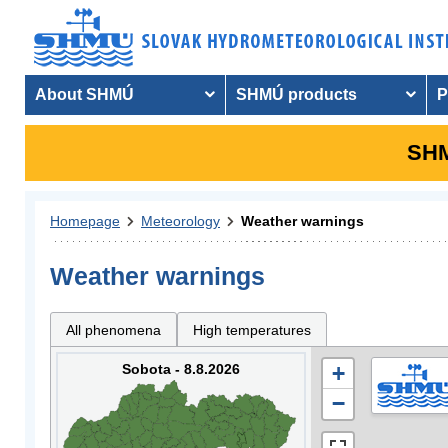
About SHMÚ
SHMÚ products
P
SHM
Homepage
Meteorology
Weather warnings
Weather warnings
All phenomena
High temperatures
Sobota - 8.8.2026
+
−