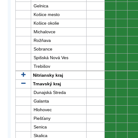
Gelnica
0
0
0
Košice mesto
0
0
0
Košice okolie
0
0
0
Michalovce
0
0
0
Rožňava
0
0
0
Sobrance
0
0
0
Spišská Nová Ves
0
0
0
Trebišov
0
0
0
Nitriansky kraj
0
0
0
Trnavský kraj
0
0
0
Dunajská Streda
0
0
0
Galanta
0
0
0
Hlohovec
0
0
0
Piešťany
0
0
0
Senica
0
0
0
Skalica
0
0
0