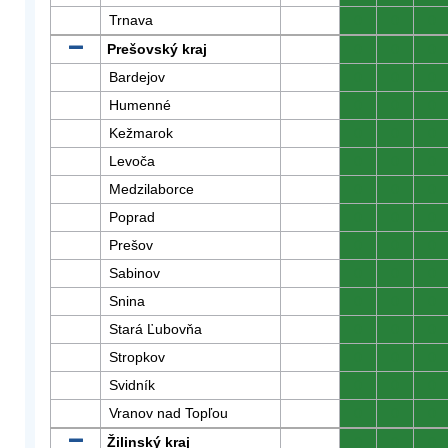
Trnava
0
0
0
Prešovský kraj
0
0
0
Bardejov
0
0
0
Humenné
0
0
0
Kežmarok
0
0
0
Levoča
0
0
0
Medzilaborce
0
0
0
Poprad
0
0
0
Prešov
0
0
0
Sabinov
0
0
0
Snina
0
0
0
Stará Ľubovňa
0
0
0
Stropkov
0
0
0
Svidník
0
0
0
Vranov nad Topľou
0
0
0
Žilinský kraj
0
0
0