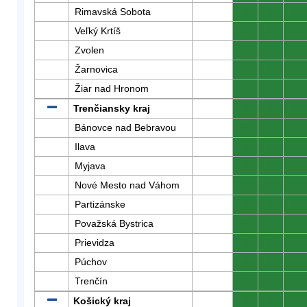
Rimavská Sobota
0
0
0
Veľký Krtíš
0
0
0
Zvolen
0
0
0
Žarnovica
0
0
0
Žiar nad Hronom
0
0
0
Trenčiansky kraj
0
0
0
Bánovce nad Bebravou
0
0
0
Ilava
0
0
0
Myjava
0
0
0
Nové Mesto nad Váhom
0
0
0
Partizánske
0
0
0
Považská Bystrica
0
0
0
Prievidza
0
0
0
Púchov
0
0
0
Trenčín
0
0
0
Košický kraj
0
0
0