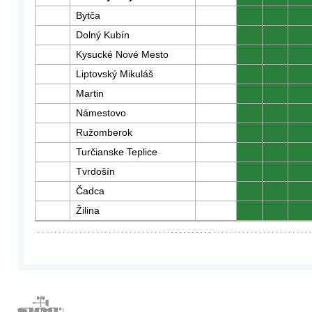
Bytča
0
0
0
Dolný Kubín
0
0
0
Kysucké Nové Mesto
0
0
0
Liptovský Mikuláš
0
0
0
Martin
0
0
0
Námestovo
0
0
0
Ružomberok
0
0
0
Turčianske Teplice
0
0
0
Tvrdošín
0
0
0
Čadca
0
0
0
Žilina
0
0
0