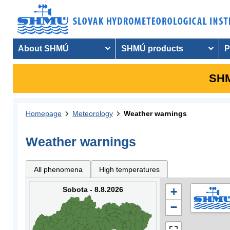
About SHMÚ
SHMÚ products
P
SHM
Homepage
Meteorology
Weather warnings
Weather warnings
All phenomena
High temperatures
Sobota - 8.8.2026
+
−