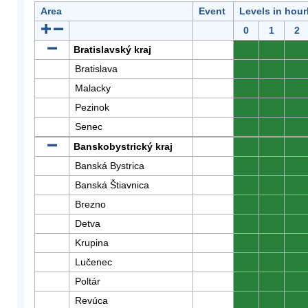
Area
Event
Levels in hour
0
1
2
Bratislavský kraj
0
0
0
Bratislava
0
0
0
Malacky
0
0
0
Pezinok
0
0
0
Senec
0
0
0
Banskobystrický kraj
0
0
0
Banská Bystrica
0
0
0
Banská Štiavnica
0
0
0
Brezno
0
0
0
Detva
0
0
0
Krupina
0
0
0
Lučenec
0
0
0
Poltár
0
0
0
Revúca
0
0
0