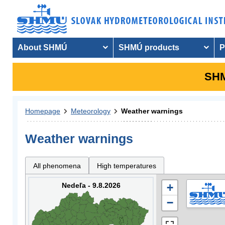
About SHMÚ
SHMÚ products
P
SHM
Homepage
Meteorology
Weather warnings
Weather warnings
All phenomena
High temperatures
Nedeľa - 9.8.2026
+
−