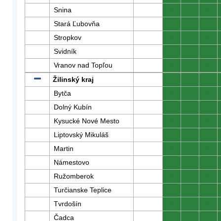
Snina
0
0
0
Stará Ľubovňa
0
0
0
Stropkov
0
0
0
Svidník
0
0
0
Vranov nad Topľou
0
0
0
Žilinský kraj
0
0
0
Bytča
0
0
0
Dolný Kubín
0
0
0
Kysucké Nové Mesto
0
0
0
Liptovský Mikuláš
0
0
0
Martin
0
0
0
Námestovo
0
0
0
Ružomberok
0
0
0
Turčianske Teplice
0
0
0
Tvrdošín
0
0
0
Čadca
0
0
0