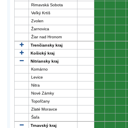
Rimavská Sobota
0
0
0
Veľký Krtíš
0
0
0
Zvolen
0
0
0
Žarnovica
0
0
0
Žiar nad Hronom
0
0
0
Trenčiansky kraj
0
0
0
Košický kraj
0
0
0
Nitriansky kraj
0
0
0
Komárno
0
0
0
Levice
0
0
0
Nitra
0
0
0
Nové Zámky
0
0
0
Topoľčany
0
0
0
Zlaté Moravce
0
0
0
Šaľa
0
0
0
Trnavský kraj
0
0
0