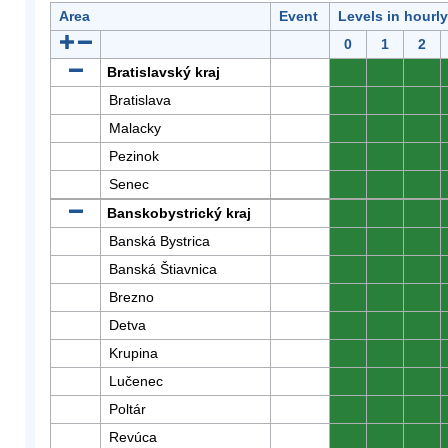
Area
Event
Levels in hourl
0
1
2
Bratislavský kraj
0
0
0
Bratislava
0
0
0
Malacky
0
0
0
Pezinok
0
0
0
Senec
0
0
0
Banskobystrický kraj
0
0
0
Banská Bystrica
0
0
0
Banská Štiavnica
0
0
0
Brezno
0
0
0
Detva
0
0
0
Krupina
0
0
0
Lučenec
0
0
0
Poltár
0
0
0
Revúca
0
0
0