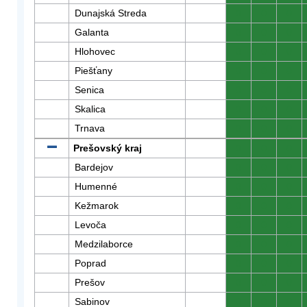
Dunajská Streda
0
0
0
Galanta
0
0
0
Hlohovec
0
0
0
Piešťany
0
0
0
Senica
0
0
0
Skalica
0
0
0
Trnava
0
0
0
Prešovský kraj
0
0
0
Bardejov
0
0
0
Humenné
0
0
0
Kežmarok
0
0
0
Levoča
0
0
0
Medzilaborce
0
0
0
Poprad
0
0
0
Prešov
0
0
0
Sabinov
0
0
0