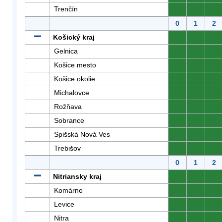
Trenčín
0
0
0
0
1
2
Košický kraj
0
0
0
Gelnica
0
0
0
Košice mesto
0
0
0
Košice okolie
0
0
0
Michalovce
0
0
0
Rožňava
0
0
0
Sobrance
0
0
0
Spišská Nová Ves
0
0
0
Trebišov
0
0
0
0
1
2
Nitriansky kraj
0
0
0
Komárno
0
0
0
Levice
0
0
0
Nitra
0
0
0