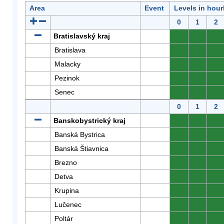
Area
Event
Levels in hour
0
1
2
Bratislavský kraj
0
0
0
Bratislava
0
0
0
Malacky
0
0
0
Pezinok
0
0
0
Senec
0
0
0
0
1
2
Banskobystrický kraj
0
0
0
Banská Bystrica
0
0
0
Banská Štiavnica
0
0
0
Brezno
0
0
0
Detva
0
0
0
Krupina
0
0
0
Lučenec
0
0
0
Poltár
0
0
0