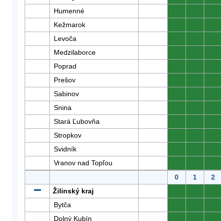
Humenné
0
0
0
Kežmarok
0
0
0
Levoča
0
0
0
Medzilaborce
0
0
0
Poprad
0
0
0
Prešov
0
0
0
Sabinov
0
0
0
Snina
0
0
0
Stará Ľubovňa
0
0
0
Stropkov
0
0
0
Svidník
0
0
0
Vranov nad Topľou
0
0
0
0
1
2
Žilinský kraj
0
0
0
Bytča
0
0
0
Dolný Kubín
0
0
0