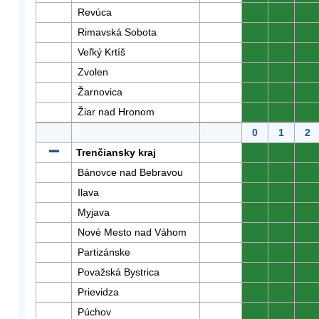
Revúca
0
0
0
Rimavská Sobota
0
0
0
Veľký Krtíš
0
0
0
Zvolen
0
0
0
Žarnovica
0
0
0
Žiar nad Hronom
0
0
0
0
1
2
Trenčiansky kraj
0
0
0
Bánovce nad Bebravou
0
0
0
Ilava
0
0
0
Myjava
0
0
0
Nové Mesto nad Váhom
0
0
0
Partizánske
0
0
0
Považská Bystrica
0
0
0
Prievidza
0
0
0
Púchov
0
0
0