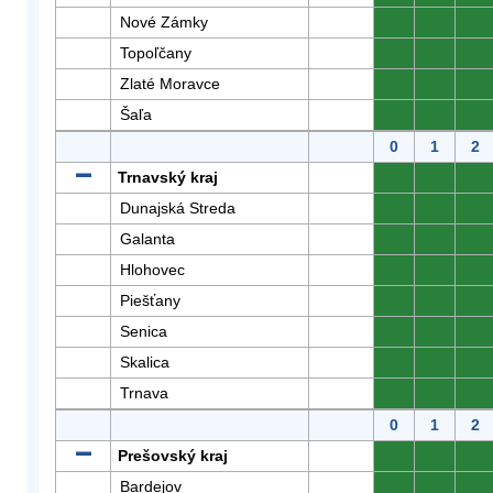
Nové Zámky
0
0
0
Topoľčany
0
0
0
Zlaté Moravce
0
0
0
Šaľa
0
0
0
0
1
2
Trnavský kraj
0
0
0
Dunajská Streda
0
0
0
Galanta
0
0
0
Hlohovec
0
0
0
Piešťany
0
0
0
Senica
0
0
0
Skalica
0
0
0
Trnava
0
0
0
0
1
2
Prešovský kraj
0
0
0
Bardejov
0
0
0