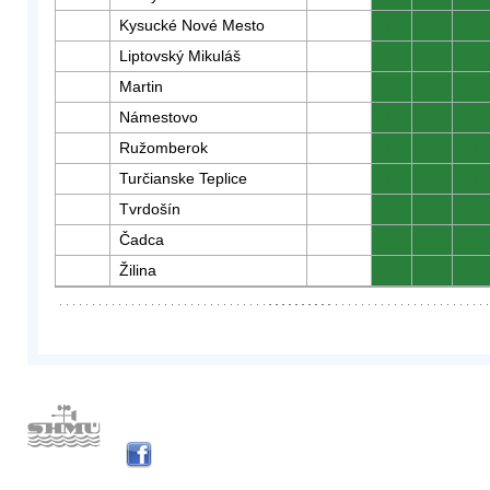
Kysucké Nové Mesto
0
0
0
Liptovský Mikuláš
0
0
0
Martin
0
0
0
Námestovo
0
0
0
Ružomberok
0
0
0
Turčianske Teplice
0
0
0
Tvrdošín
0
0
0
Čadca
0
0
0
Žilina
0
0
0