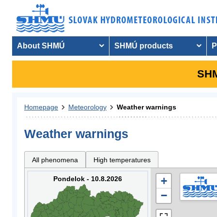
About SHMÚ
SHMÚ products
P
SHM
Homepage
Meteorology
Weather warnings
Weather warnings
All phenomena
High temperatures
Pondelok - 10.8.2026
+
−