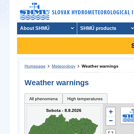
About SHMÚ
SHMÚ products
Homepage
Meteorology
Weather warnings
Weather warnings
All phenomena
High temperatures
Sobota - 8.8.2026
+
−