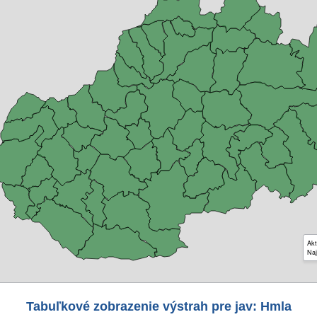
Akt
Naj
Tabuľkové zobrazenie výstrah pre jav: Hmla