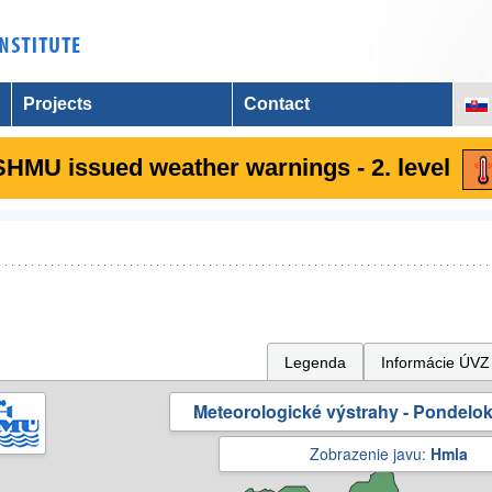
Projects
Contact
SHMU issued weather warnings - 2. level
Legenda
Informácie ÚVZ
Meteorologické výstrahy - Pondelok 
Zobrazenie javu:
Hmla