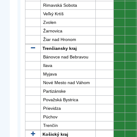
Rimavská Sobota
0
0
Veľký Krtíš
0
0
Zvolen
0
0
Žarnovica
0
0
Žiar nad Hronom
0
0
Trenčiansky kraj
0
0
Bánovce nad Bebravou
0
0
Ilava
0
0
Myjava
0
0
Nové Mesto nad Váhom
0
0
Partizánske
0
0
Považská Bystrica
0
0
Prievidza
0
0
Púchov
0
0
Trenčín
0
0
Košický kraj
0
0