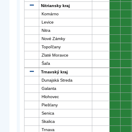
Nitriansky kraj
0
0
Komárno
0
0
Levice
0
0
Nitra
0
0
Nové Zámky
0
0
Topoľčany
0
0
Zlaté Moravce
0
0
Šaľa
0
0
Trnavský kraj
0
0
Dunajská Streda
0
0
Galanta
0
0
Hlohovec
0
0
Piešťany
0
0
Senica
0
0
Skalica
0
0
Trnava
0
0