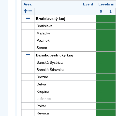
Area
Event
Levels in
0
1
Bratislavský kraj
0
0
Bratislava
0
0
Malacky
0
0
Pezinok
0
0
Senec
0
0
Banskobystrický kraj
0
0
Banská Bystrica
0
0
Banská Štiavnica
0
0
Brezno
0
0
Detva
0
0
Krupina
0
0
Lučenec
0
0
Poltár
0
0
Revúca
0
0