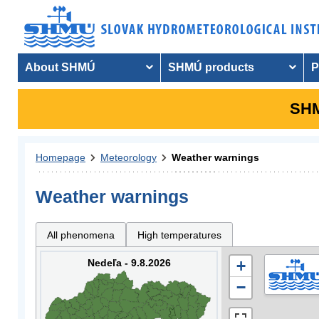
About SHMÚ
SHMÚ products
P
SHM
Homepage
Meteorology
Weather warnings
Weather warnings
All phenomena
High temperatures
Nedeľa - 9.8.2026
+
−