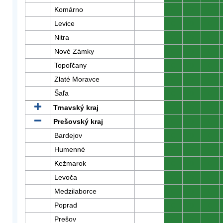
Komárno
0
0
0
Levice
0
0
0
Nitra
0
0
0
Nové Zámky
0
0
0
Topoľčany
0
0
0
Zlaté Moravce
0
0
0
Šaľa
0
0
0
Trnavský kraj
0
0
0
Prešovský kraj
0
0
0
Bardejov
0
0
0
Humenné
0
0
0
Kežmarok
0
0
0
Levoča
0
0
0
Medzilaborce
0
0
0
Poprad
0
0
0
Prešov
0
0
0