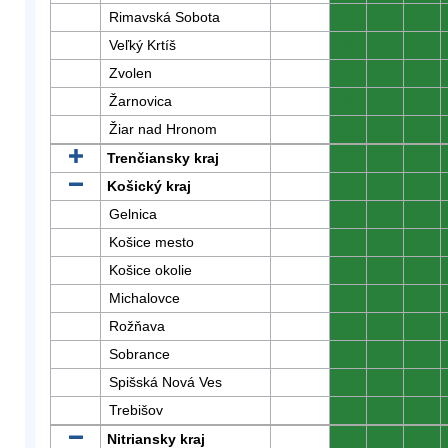
Rimavská Sobota
0
0
0
Veľký Krtíš
0
0
0
Zvolen
0
0
0
Žarnovica
0
0
0
Žiar nad Hronom
0
0
0
Trenčiansky kraj
0
0
0
Košický kraj
0
0
0
Gelnica
0
0
0
Košice mesto
0
0
0
Košice okolie
0
0
0
Michalovce
0
0
0
Rožňava
0
0
0
Sobrance
0
0
0
Spišská Nová Ves
0
0
0
Trebišov
0
0
0
Nitriansky kraj
0
0
0