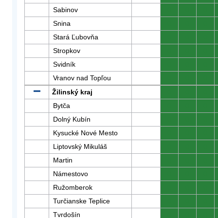
Sabinov
0
0
0
Snina
0
0
0
Stará Ľubovňa
0
0
0
Stropkov
0
0
0
Svidník
0
0
0
Vranov nad Topľou
0
0
0
Žilinský kraj
0
0
0
Bytča
0
0
0
Dolný Kubín
0
0
0
Kysucké Nové Mesto
0
0
0
Liptovský Mikuláš
0
0
0
Martin
0
0
0
Námestovo
0
0
0
Ružomberok
0
0
0
Turčianske Teplice
0
0
0
Tvrdošín
0
0
0