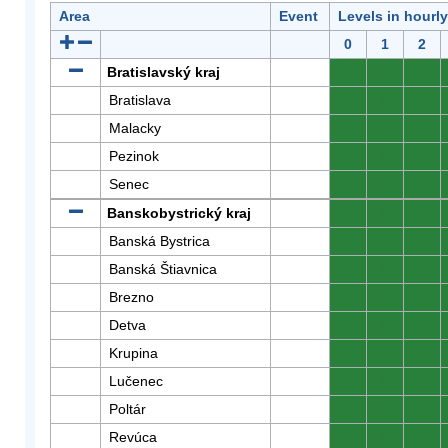
Area
Event
Levels in hourl
0
1
2
Bratislavský kraj
0
0
0
Bratislava
0
0
0
Malacky
0
0
0
Pezinok
0
0
0
Senec
0
0
0
Banskobystrický kraj
0
0
0
Banská Bystrica
0
0
0
Banská Štiavnica
0
0
0
Brezno
0
0
0
Detva
0
0
0
Krupina
0
0
0
Lučenec
0
0
0
Poltár
0
0
0
Revúca
0
0
0