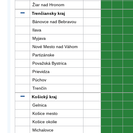
Žiar nad Hronom
0
0
0
Trenčiansky kraj
0
0
0
Bánovce nad Bebravou
0
0
0
Ilava
0
0
0
Myjava
0
0
0
Nové Mesto nad Váhom
0
0
0
Partizánske
0
0
0
Považská Bystrica
0
0
0
Prievidza
0
0
0
Púchov
0
0
0
Trenčín
0
0
0
Košický kraj
0
0
0
Gelnica
0
0
0
Košice mesto
0
0
0
Košice okolie
0
0
0
Michalovce
0
0
0