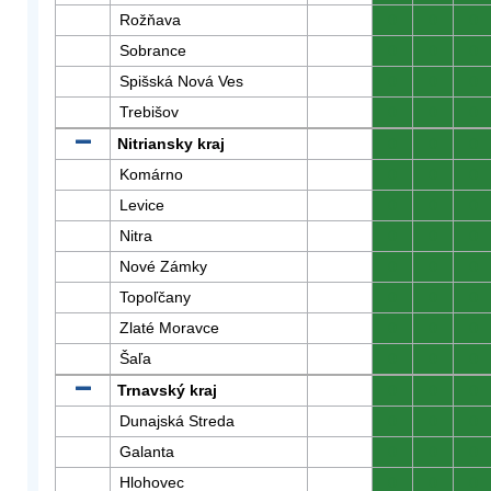
Rožňava
0
0
0
Sobrance
0
0
0
Spišská Nová Ves
0
0
0
Trebišov
0
0
0
Nitriansky kraj
0
0
0
Komárno
0
0
0
Levice
0
0
0
Nitra
0
0
0
Nové Zámky
0
0
0
Topoľčany
0
0
0
Zlaté Moravce
0
0
0
Šaľa
0
0
0
Trnavský kraj
0
0
0
Dunajská Streda
0
0
0
Galanta
0
0
0
Hlohovec
0
0
0