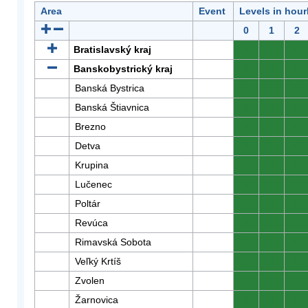
Area
Event
Levels in hour
0
1
2
Bratislavský kraj
0
0
0
Banskobystrický kraj
0
0
0
Banská Bystrica
0
0
0
Banská Štiavnica
0
0
0
Brezno
0
0
0
Detva
0
0
0
Krupina
0
0
0
Lučenec
0
0
0
Poltár
0
0
0
Revúca
0
0
0
Rimavská Sobota
0
0
0
Veľký Krtíš
0
0
0
Zvolen
0
0
0
Žarnovica
0
0
0