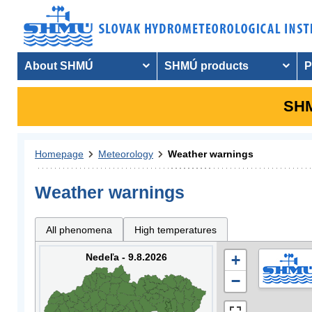
About SHMÚ
SHMÚ products
P
SHM
Homepage
Meteorology
Weather warnings
Weather warnings
All phenomena
High temperatures
Nedeľa - 9.8.2026
+
−