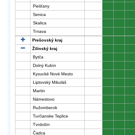
Piešťany
0
0
0
Senica
0
0
0
Skalica
0
0
0
Trnava
0
0
0
Prešovský kraj
0
0
0
Žilinský kraj
0
0
0
Bytča
0
0
0
Dolný Kubín
0
0
0
Kysucké Nové Mesto
0
0
0
Liptovský Mikuláš
0
0
0
Martin
0
0
0
Námestovo
0
0
0
Ružomberok
0
0
0
Turčianske Teplice
0
0
0
Tvrdošín
0
0
0
Čadca
0
0
0