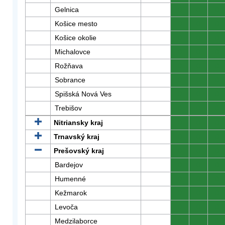
Gelnica
0
0
0
Košice mesto
0
0
0
Košice okolie
0
0
0
Michalovce
0
0
0
Rožňava
0
0
0
Sobrance
0
0
0
Spišská Nová Ves
0
0
0
Trebišov
0
0
0
Nitriansky kraj
0
0
0
Trnavský kraj
0
0
0
Prešovský kraj
0
0
0
Bardejov
0
0
0
Humenné
0
0
0
Kežmarok
0
0
0
Levoča
0
0
0
Medzilaborce
0
0
0