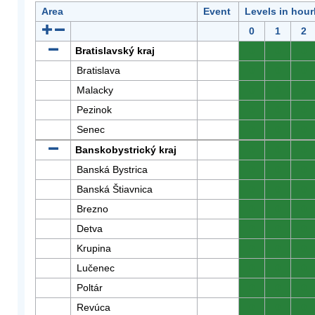
Area
Event
Levels in hour
0
1
2
Bratislavský kraj
0
0
0
Bratislava
0
0
0
Malacky
0
0
0
Pezinok
0
0
0
Senec
0
0
0
Banskobystrický kraj
0
0
0
Banská Bystrica
0
0
0
Banská Štiavnica
0
0
0
Brezno
0
0
0
Detva
0
0
0
Krupina
0
0
0
Lučenec
0
0
0
Poltár
0
0
0
Revúca
0
0
0