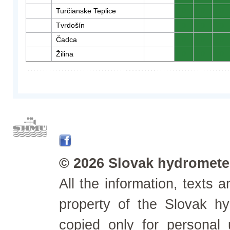
Turčianske Teplice
0
0
0
Tvrdošín
0
0
0
Čadca
0
0
0
Žilina
0
0
0
© 2026 Slovak hydrometeo
All the information, texts
property of the Slovak h
copied only for personal