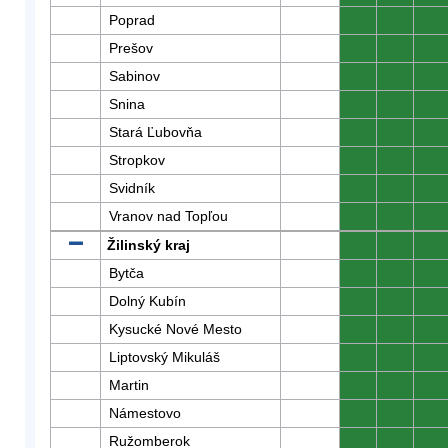
Poprad
0
0
0
Prešov
0
0
0
Sabinov
0
0
0
Snina
0
0
0
Stará Ľubovňa
0
0
0
Stropkov
0
0
0
Svidník
0
0
0
Vranov nad Topľou
0
0
0
Žilinský kraj
0
0
0
Bytča
0
0
0
Dolný Kubín
0
0
0
Kysucké Nové Mesto
0
0
0
Liptovský Mikuláš
0
0
0
Martin
0
0
0
Námestovo
0
0
0
Ružomberok
0
0
0