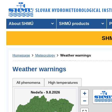
About SHMÚ
SHMÚ products
P
SHM
Homepage
Meteorology
Weather warnings
Weather warnings
All phenomena
High temperatures
Nedeľa - 9.8.2026
+
−