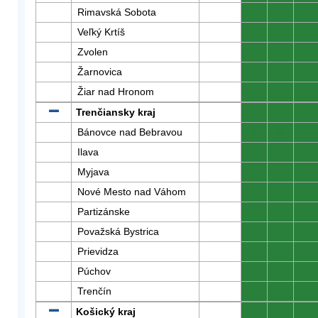
Rimavská Sobota
0
0
0
Veľký Krtíš
0
0
0
Zvolen
0
0
0
Žarnovica
0
0
0
Žiar nad Hronom
0
0
0
Trenčiansky kraj
0
0
0
Bánovce nad Bebravou
0
0
0
Ilava
0
0
0
Myjava
0
0
0
Nové Mesto nad Váhom
0
0
0
Partizánske
0
0
0
Považská Bystrica
0
0
0
Prievidza
0
0
0
Púchov
0
0
0
Trenčín
0
0
0
Košický kraj
0
0
0