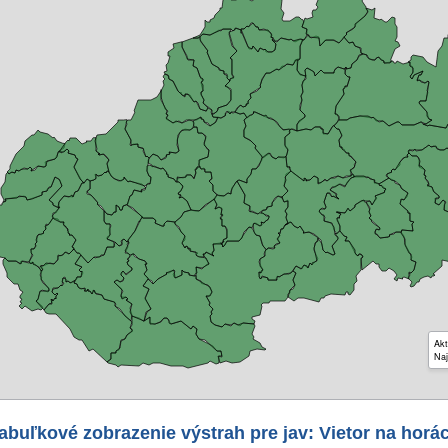
Akt
Naj
abuľkové zobrazenie výstrah pre jav: Vietor na horá