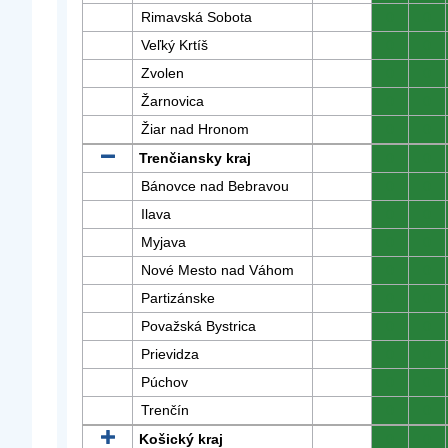
Rimavská Sobota
0
0
Veľký Krtíš
0
0
Zvolen
0
0
Žarnovica
0
0
Žiar nad Hronom
0
0
Trenčiansky kraj
0
0
Bánovce nad Bebravou
0
0
Ilava
0
0
Myjava
0
0
Nové Mesto nad Váhom
0
0
Partizánske
0
0
Považská Bystrica
0
0
Prievidza
0
0
Púchov
0
0
Trenčín
0
0
Košický kraj
0
0