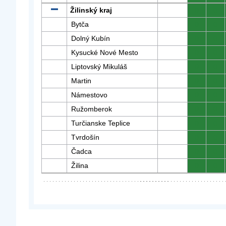
Žilinský kraj
0
0
Bytča
0
0
Dolný Kubín
0
0
Kysucké Nové Mesto
0
0
Liptovský Mikuláš
0
0
Martin
0
0
Námestovo
0
0
Ružomberok
0
0
Turčianske Teplice
0
0
Tvrdošín
0
0
Čadca
0
0
Žilina
0
0