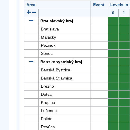
Area
Event
Levels in
0
1
Bratislavský kraj
0
0
Bratislava
0
0
Malacky
0
0
Pezinok
0
0
Senec
0
0
Banskobystrický kraj
0
0
Banská Bystrica
0
0
Banská Štiavnica
0
0
Brezno
0
0
Detva
0
0
Krupina
0
0
Lučenec
0
0
Poltár
0
0
Revúca
0
0