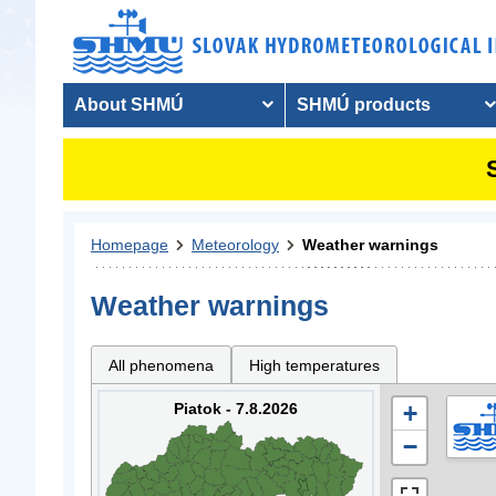
About SHMÚ
SHMÚ products
Homepage
Meteorology
Weather warnings
Weather warnings
All phenomena
High temperatures
Piatok - 7.8.2026
+
−