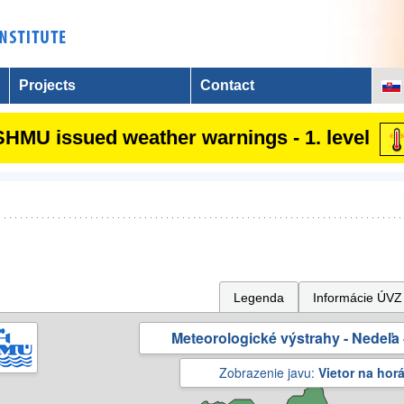
Projects
Contact
SHMU issued weather warnings - 1. level
Legenda
Informácie ÚVZ
Meteorologické výstrahy - Nedeľa 
Zobrazenie javu:
Vietor na hor