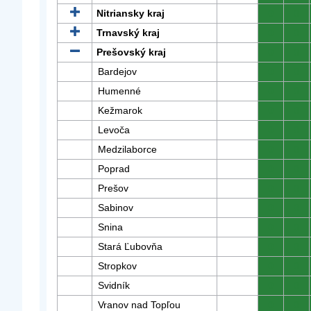
Nitriansky kraj
0
0
Trnavský kraj
0
0
Prešovský kraj
0
0
Bardejov
0
0
Humenné
0
0
Kežmarok
0
0
Levoča
0
0
Medzilaborce
0
0
Poprad
0
0
Prešov
0
0
Sabinov
0
0
Snina
0
0
Stará Ľubovňa
0
0
Stropkov
0
0
Svidník
0
0
Vranov nad Topľou
0
0