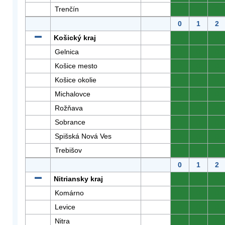
Trenčín
0
0
0
0
1
2
Košický kraj
0
0
0
Gelnica
0
0
0
Košice mesto
0
0
0
Košice okolie
0
0
0
Michalovce
0
0
0
Rožňava
0
0
0
Sobrance
0
0
0
Spišská Nová Ves
0
0
0
Trebišov
0
0
0
0
1
2
Nitriansky kraj
0
0
0
Komárno
0
0
0
Levice
0
0
0
Nitra
0
0
0