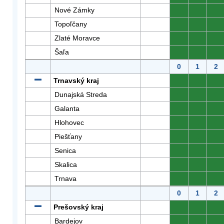
Nové Zámky
0
0
0
Topoľčany
0
0
0
Zlaté Moravce
0
0
0
Šaľa
0
0
0
0
1
2
Trnavský kraj
0
0
0
Dunajská Streda
0
0
0
Galanta
0
0
0
Hlohovec
0
0
0
Piešťany
0
0
0
Senica
0
0
0
Skalica
0
0
0
Trnava
0
0
0
0
1
2
Prešovský kraj
0
0
0
Bardejov
0
0
0