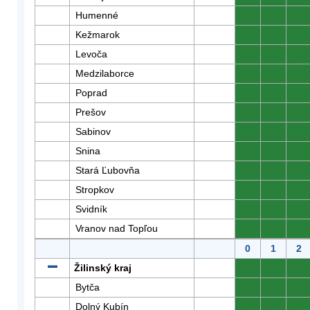
Humenné
0
0
0
Kežmarok
0
0
0
Levoča
0
0
0
Medzilaborce
0
0
0
Poprad
0
0
0
Prešov
0
0
0
Sabinov
0
0
0
Snina
0
0
0
Stará Ľubovňa
0
0
0
Stropkov
0
0
0
Svidník
0
0
0
Vranov nad Topľou
0
0
0
0
1
2
Žilinský kraj
0
0
0
Bytča
0
0
0
Dolný Kubín
0
0
0