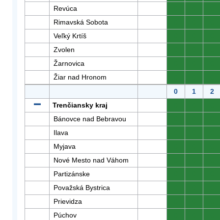
Revúca
0
0
0
Rimavská Sobota
0
0
0
Veľký Krtíš
0
0
0
Zvolen
0
0
0
Žarnovica
0
0
0
Žiar nad Hronom
0
0
0
0
1
2
Trenčiansky kraj
0
0
0
Bánovce nad Bebravou
0
0
0
Ilava
0
0
0
Myjava
0
0
0
Nové Mesto nad Váhom
0
0
0
Partizánske
0
0
0
Považská Bystrica
0
0
0
Prievidza
0
0
0
Púchov
0
0
0