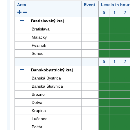
Area
Event
Levels in hour
0
1
2
Bratislavský kraj
0
0
0
Bratislava
0
0
0
Malacky
0
0
0
Pezinok
0
0
0
Senec
0
0
0
0
1
2
Banskobystrický kraj
0
0
0
Banská Bystrica
0
0
0
Banská Štiavnica
0
0
0
Brezno
0
0
0
Detva
0
0
0
Krupina
0
0
0
Lučenec
0
0
0
Poltár
0
0
0