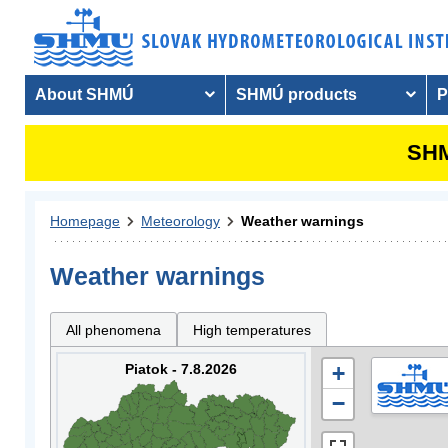
About SHMÚ
SHMÚ products
P
SHM
Homepage
Meteorology
Weather warnings
Weather warnings
All phenomena
High temperatures
Piatok - 7.8.2026
+
−