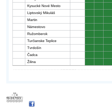
Kysucké Nové Mesto
0
0
0
Liptovský Mikuláš
0
0
0
Martin
0
0
0
Námestovo
0
0
0
Ružomberok
0
0
0
Turčianske Teplice
0
0
0
Tvrdošín
0
0
0
Čadca
0
0
0
Žilina
0
0
0