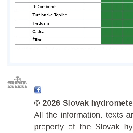
Ružomberok
0
0
0
Turčianske Teplice
0
0
0
Tvrdošín
0
0
0
Čadca
0
0
0
Žilina
0
0
0
© 2026 Slovak hydrometeo
All the information, texts
property of the Slovak h