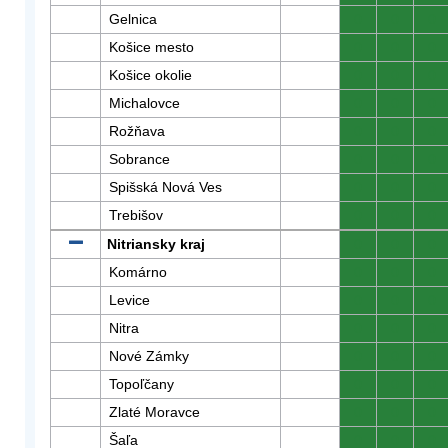
Gelnica
0
0
0
Košice mesto
0
0
0
Košice okolie
0
0
0
Michalovce
0
0
0
Rožňava
0
0
0
Sobrance
0
0
0
Spišská Nová Ves
0
0
0
Trebišov
0
0
0
Nitriansky kraj
0
0
0
Komárno
0
0
0
Levice
0
0
0
Nitra
0
0
0
Nové Zámky
0
0
0
Topoľčany
0
0
0
Zlaté Moravce
0
0
0
Šaľa
0
0
0