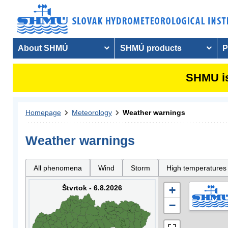
About SHMÚ
SHMÚ products
P
SHMU is
Homepage
Meteorology
Weather warnings
Weather warnings
All phenomena
Wind
Storm
High temperatures
Štvrtok - 6.8.2026
+
−