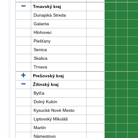
Trnavský kraj
0
0
0
Dunajská Streda
0
0
0
Galanta
0
0
0
Hlohovec
0
0
0
Piešťany
0
0
0
Senica
0
0
0
Skalica
0
0
0
Trnava
0
0
0
Prešovský kraj
0
0
0
Žilinský kraj
0
0
0
Bytča
0
0
0
Dolný Kubín
0
0
0
Kysucké Nové Mesto
0
0
0
Liptovský Mikuláš
0
0
0
Martin
0
0
0
Námestovo
0
0
0