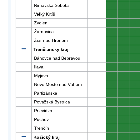
Rimavská Sobota
0
0
0
Veľký Krtíš
0
0
0
Zvolen
0
0
0
Žarnovica
0
0
0
Žiar nad Hronom
0
0
0
Trenčiansky kraj
0
0
0
Bánovce nad Bebravou
0
0
0
Ilava
0
0
0
Myjava
0
0
0
Nové Mesto nad Váhom
0
0
0
Partizánske
0
0
0
Považská Bystrica
0
0
0
Prievidza
0
0
0
Púchov
0
0
0
Trenčín
0
0
0
Košický kraj
0
0
0