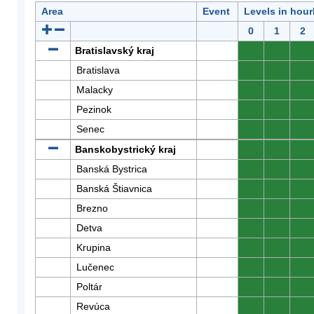
Area
Event
Levels in hour
0
1
2
Bratislavský kraj
0
0
0
Bratislava
0
0
0
Malacky
0
0
0
Pezinok
0
0
0
Senec
0
0
0
Banskobystrický kraj
0
0
0
Banská Bystrica
0
0
0
Banská Štiavnica
0
0
0
Brezno
0
0
0
Detva
0
0
0
Krupina
0
0
0
Lučenec
0
0
0
Poltár
0
0
0
Revúca
0
0
0