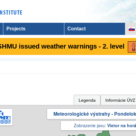
Projects
Contact
SHMU issued weather warnings - 2. level
Legenda
Informácie ÚVZ
Meteorologické výstrahy - Pondelok 
Zobrazenie javu:
Vietor na hor