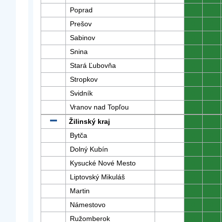
Poprad
0
0
Prešov
0
0
Sabinov
0
0
Snina
0
0
Stará Ľubovňa
0
0
Stropkov
0
0
Svidník
0
0
Vranov nad Topľou
0
0
Žilinský kraj
0
0
Bytča
0
0
Dolný Kubín
0
0
Kysucké Nové Mesto
0
0
Liptovský Mikuláš
0
0
Martin
0
0
Námestovo
0
0
Ružomberok
0
0