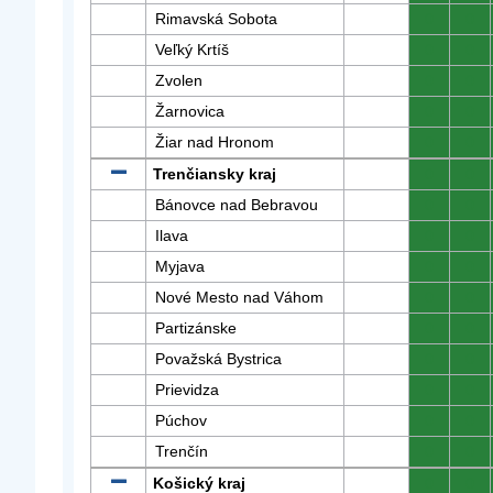
Rimavská Sobota
0
0
Veľký Krtíš
0
0
Zvolen
0
0
Žarnovica
0
0
Žiar nad Hronom
0
0
Trenčiansky kraj
0
0
Bánovce nad Bebravou
0
0
Ilava
0
0
Myjava
0
0
Nové Mesto nad Váhom
0
0
Partizánske
0
0
Považská Bystrica
0
0
Prievidza
0
0
Púchov
0
0
Trenčín
0
0
Košický kraj
0
0