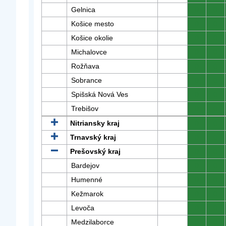
Gelnica
0
0
Košice mesto
0
0
Košice okolie
0
0
Michalovce
0
0
Rožňava
0
0
Sobrance
0
0
Spišská Nová Ves
0
0
Trebišov
0
0
Nitriansky kraj
0
0
Trnavský kraj
0
0
Prešovský kraj
0
0
Bardejov
0
0
Humenné
0
0
Kežmarok
0
0
Levoča
0
0
Medzilaborce
0
0