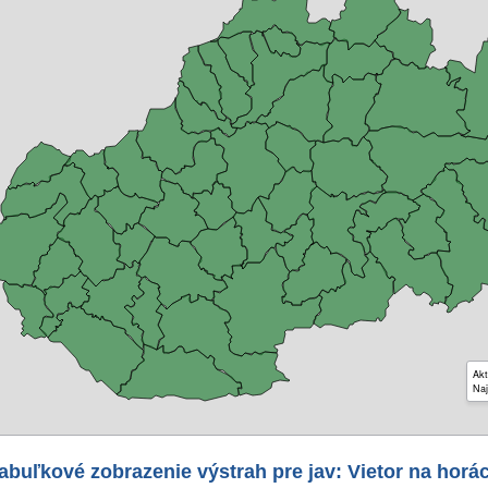
Akt
Naj
abuľkové zobrazenie výstrah pre jav: Vietor na horá