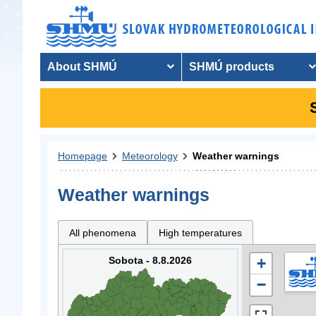
About SHMÚ
SHMÚ products
Homepage
Meteorology
Weather warnings
Weather warnings
All phenomena
High temperatures
Sobota - 8.8.2026
+
−