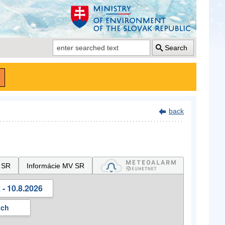
Search
back
 SR
Informácie MV SR
- 10.8.2026
ách