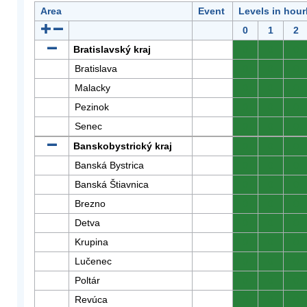
Area
Event
Levels in hour
0
1
2
Bratislavský kraj
0
0
0
Bratislava
0
0
0
Malacky
0
0
0
Pezinok
0
0
0
Senec
0
0
0
Banskobystrický kraj
0
0
0
Banská Bystrica
0
0
0
Banská Štiavnica
0
0
0
Brezno
0
0
0
Detva
0
0
0
Krupina
0
0
0
Lučenec
0
0
0
Poltár
0
0
0
Revúca
0
0
0