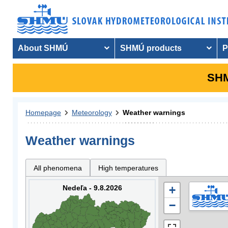
About SHMÚ
SHMÚ products
P
SHM
Homepage
Meteorology
Weather warnings
Weather warnings
All phenomena
High temperatures
Nedeľa - 9.8.2026
+
−