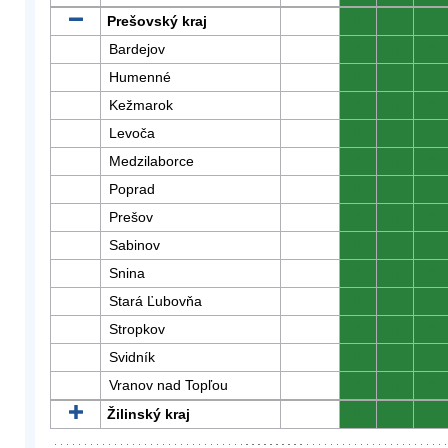
Prešovský kraj
0
0
0
Bardejov
0
0
0
Humenné
0
0
0
Kežmarok
0
0
0
Levoča
0
0
0
Medzilaborce
0
0
0
Poprad
0
0
0
Prešov
0
0
0
Sabinov
0
0
0
Snina
0
0
0
Stará Ľubovňa
0
0
0
Stropkov
0
0
0
Svidník
0
0
0
Vranov nad Topľou
0
0
0
Žilinský kraj
0
0
0