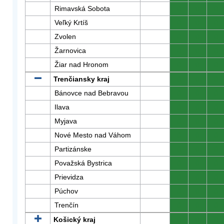
Rimavská Sobota
0
0
0
Veľký Krtíš
0
0
0
Zvolen
0
0
0
Žarnovica
0
0
0
Žiar nad Hronom
0
0
0
Trenčiansky kraj
0
0
0
Bánovce nad Bebravou
0
0
0
Ilava
0
0
0
Myjava
0
0
0
Nové Mesto nad Váhom
0
0
0
Partizánske
0
0
0
Považská Bystrica
0
0
0
Prievidza
0
0
0
Púchov
0
0
0
Trenčín
0
0
0
Košický kraj
0
0
0