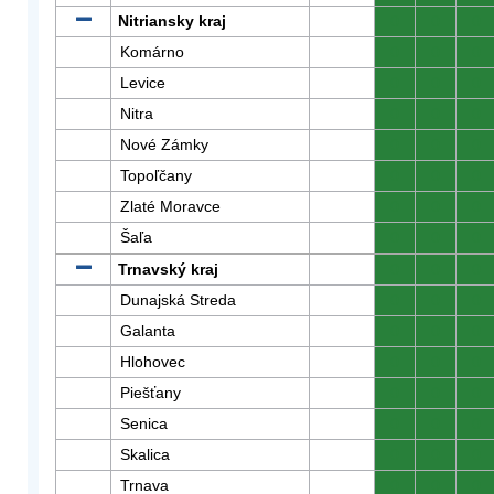
Nitriansky kraj
0
0
0
Komárno
0
0
0
Levice
0
0
0
Nitra
0
0
0
Nové Zámky
0
0
0
Topoľčany
0
0
0
Zlaté Moravce
0
0
0
Šaľa
0
0
0
Trnavský kraj
0
0
0
Dunajská Streda
0
0
0
Galanta
0
0
0
Hlohovec
0
0
0
Piešťany
0
0
0
Senica
0
0
0
Skalica
0
0
0
Trnava
0
0
0