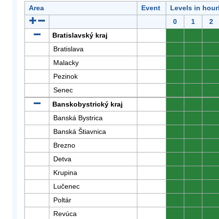
Area
Event
Levels in hour
0
1
2
Bratislavský kraj
0
0
0
Bratislava
0
0
0
Malacky
0
0
0
Pezinok
0
0
0
Senec
0
0
0
Banskobystrický kraj
0
0
0
Banská Bystrica
0
0
0
Banská Štiavnica
0
0
0
Brezno
0
0
0
Detva
0
0
0
Krupina
0
0
0
Lučenec
0
0
0
Poltár
0
0
0
Revúca
0
0
0