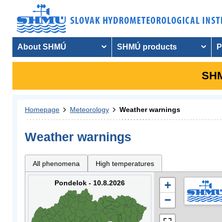
About SHMÚ
SHMÚ products
P
SHM
Homepage
Meteorology
Weather warnings
Weather warnings
All phenomena
High temperatures
Pondelok - 10.8.2026
+
−