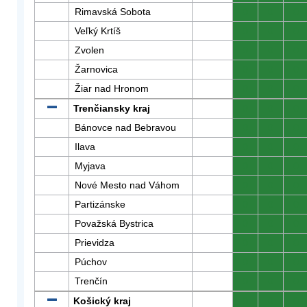
Rimavská Sobota
0
0
0
Veľký Krtíš
0
0
0
Zvolen
0
0
0
Žarnovica
0
0
0
Žiar nad Hronom
0
0
0
Trenčiansky kraj
0
0
0
Bánovce nad Bebravou
0
0
0
Ilava
0
0
0
Myjava
0
0
0
Nové Mesto nad Váhom
0
0
0
Partizánske
0
0
0
Považská Bystrica
0
0
0
Prievidza
0
0
0
Púchov
0
0
0
Trenčín
0
0
0
Košický kraj
0
0
0