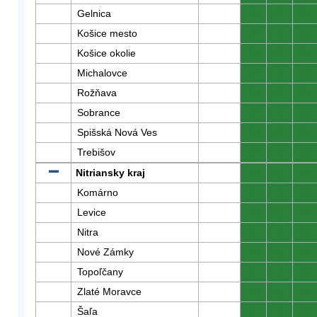
Gelnica
0
0
0
Košice mesto
0
0
0
Košice okolie
0
0
0
Michalovce
0
0
0
Rožňava
0
0
0
Sobrance
0
0
0
Spišská Nová Ves
0
0
0
Trebišov
0
0
0
Nitriansky kraj
0
0
0
Komárno
0
0
0
Levice
0
0
0
Nitra
0
0
0
Nové Zámky
0
0
0
Topoľčany
0
0
0
Zlaté Moravce
0
0
0
Šaľa
0
0
0