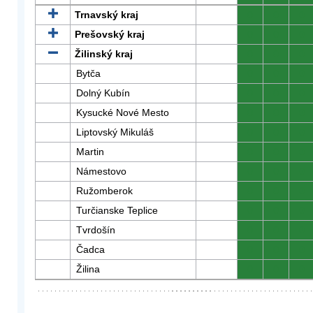
Trnavský kraj
0
0
0
Prešovský kraj
0
0
0
Žilinský kraj
0
0
0
Bytča
0
0
0
Dolný Kubín
0
0
0
Kysucké Nové Mesto
0
0
0
Liptovský Mikuláš
0
0
0
Martin
0
0
0
Námestovo
0
0
0
Ružomberok
0
0
0
Turčianske Teplice
0
0
0
Tvrdošín
0
0
0
Čadca
0
0
0
Žilina
0
0
0