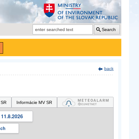
Search
back
 SR
Informácie MV SR
 11.8.2026
ách