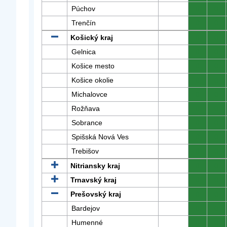
Púchov
0
0
Trenčín
0
0
Košický kraj
0
0
Gelnica
0
0
Košice mesto
0
0
Košice okolie
0
0
Michalovce
0
0
Rožňava
0
0
Sobrance
0
0
Spišská Nová Ves
0
0
Trebišov
0
0
Nitriansky kraj
0
0
Trnavský kraj
0
0
Prešovský kraj
0
0
Bardejov
0
0
Humenné
0
0