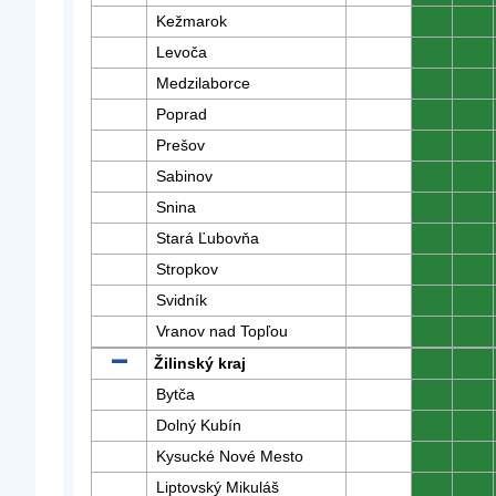
Kežmarok
0
0
Levoča
0
0
Medzilaborce
0
0
Poprad
0
0
Prešov
0
0
Sabinov
0
0
Snina
0
0
Stará Ľubovňa
0
0
Stropkov
0
0
Svidník
0
0
Vranov nad Topľou
0
0
Žilinský kraj
0
0
Bytča
0
0
Dolný Kubín
0
0
Kysucké Nové Mesto
0
0
Liptovský Mikuláš
0
0