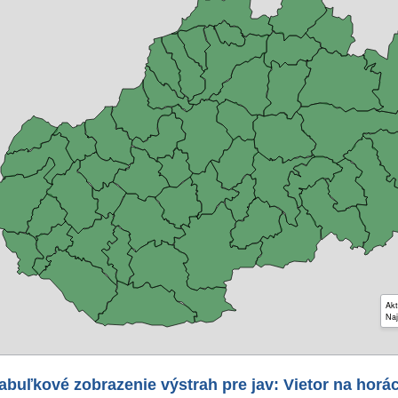
Akt
Naj
abuľkové zobrazenie výstrah pre jav: Vietor na horá