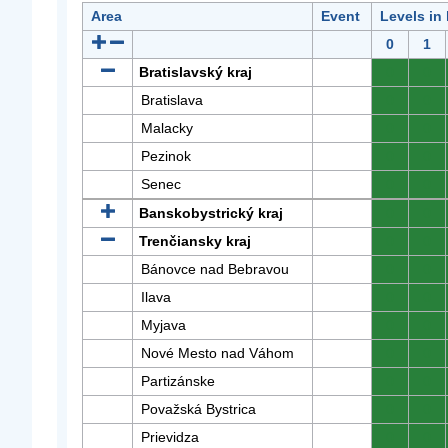
Area
Event
Levels in
0
1
Bratislavský kraj
0
0
Bratislava
0
0
Malacky
0
0
Pezinok
0
0
Senec
0
0
Banskobystrický kraj
0
0
Trenčiansky kraj
0
0
Bánovce nad Bebravou
0
0
Ilava
0
0
Myjava
0
0
Nové Mesto nad Váhom
0
0
Partizánske
0
0
Považská Bystrica
0
0
Prievidza
0
0