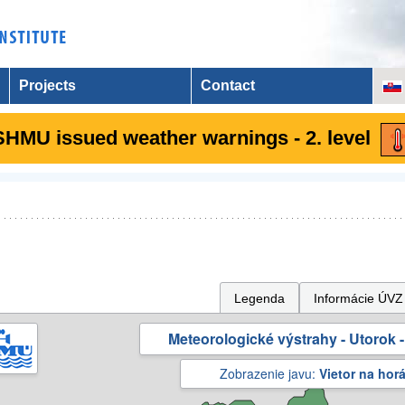
Projects
Contact
SHMU issued weather warnings - 2. level
Legenda
Informácie ÚVZ
Meteorologické výstrahy - Utorok -
Zobrazenie javu:
Vietor na hor