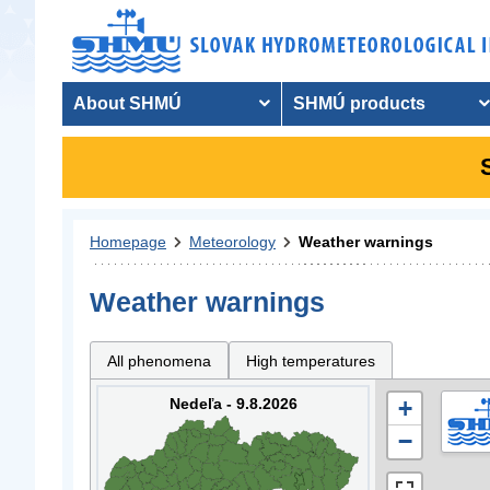
About SHMÚ
SHMÚ products
Homepage
Meteorology
Weather warnings
Weather warnings
All phenomena
High temperatures
Nedeľa - 9.8.2026
+
−