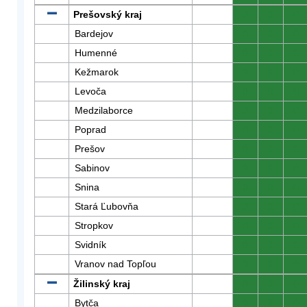
Prešovský kraj
0
0
0
Bardejov
0
0
0
Humenné
0
0
0
Kežmarok
0
0
0
Levoča
0
0
0
Medzilaborce
0
0
0
Poprad
0
0
0
Prešov
0
0
0
Sabinov
0
0
0
Snina
0
0
0
Stará Ľubovňa
0
0
0
Stropkov
0
0
0
Svidník
0
0
0
Vranov nad Topľou
0
0
0
Žilinský kraj
0
0
0
Bytča
0
0
0