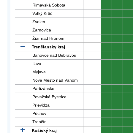
Rimavská Sobota
0
0
0
Veľký Krtíš
0
0
0
Zvolen
0
0
0
Žarnovica
0
0
0
Žiar nad Hronom
0
0
0
Trenčiansky kraj
0
0
0
Bánovce nad Bebravou
0
0
0
Ilava
0
0
0
Myjava
0
0
0
Nové Mesto nad Váhom
0
0
0
Partizánske
0
0
0
Považská Bystrica
0
0
0
Prievidza
0
0
0
Púchov
0
0
0
Trenčín
0
0
0
Košický kraj
0
0
0