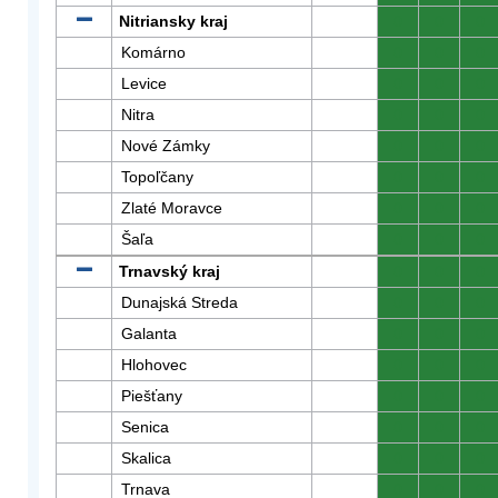
Nitriansky kraj
0
0
0
Komárno
0
0
0
Levice
0
0
0
Nitra
0
0
0
Nové Zámky
0
0
0
Topoľčany
0
0
0
Zlaté Moravce
0
0
0
Šaľa
0
0
0
Trnavský kraj
0
0
0
Dunajská Streda
0
0
0
Galanta
0
0
0
Hlohovec
0
0
0
Piešťany
0
0
0
Senica
0
0
0
Skalica
0
0
0
Trnava
0
0
0