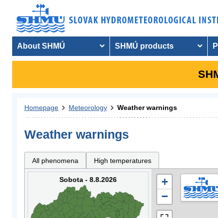
About SHMÚ
SHMÚ products
P
SHM
Homepage
Meteorology
Weather warnings
Weather warnings
All phenomena
High temperatures
Sobota - 8.8.2026
+
−