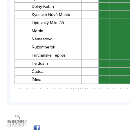
Dolný Kubín
0
0
0
Kysucké Nové Mesto
0
0
0
Liptovský Mikuláš
0
0
0
Martin
0
0
0
Námestovo
0
0
0
Ružomberok
0
0
0
Turčianske Teplice
0
0
0
Tvrdošín
0
0
0
Čadca
0
0
0
Žilina
0
0
0