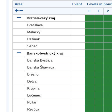
Area
Event
Levels in hour
0
1
2
Bratislavský kraj
0
0
0
Bratislava
0
0
0
Malacky
0
0
0
Pezinok
0
0
0
Senec
0
0
0
Banskobystrický kraj
0
0
0
Banská Bystrica
0
0
0
Banská Štiavnica
0
0
0
Brezno
0
0
0
Detva
0
0
0
Krupina
0
0
0
Lučenec
0
0
0
Poltár
0
0
0
Revúca
0
0
0