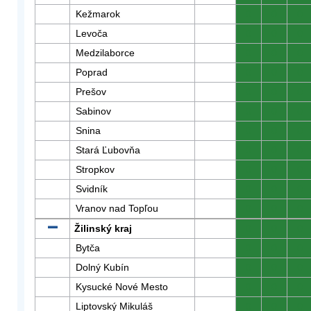
Kežmarok
0
0
0
Levoča
0
0
0
Medzilaborce
0
0
0
Poprad
0
0
0
Prešov
0
0
0
Sabinov
0
0
0
Snina
0
0
0
Stará Ľubovňa
0
0
0
Stropkov
0
0
0
Svidník
0
0
0
Vranov nad Topľou
0
0
0
Žilinský kraj
0
0
0
Bytča
0
0
0
Dolný Kubín
0
0
0
Kysucké Nové Mesto
0
0
0
Liptovský Mikuláš
0
0
0