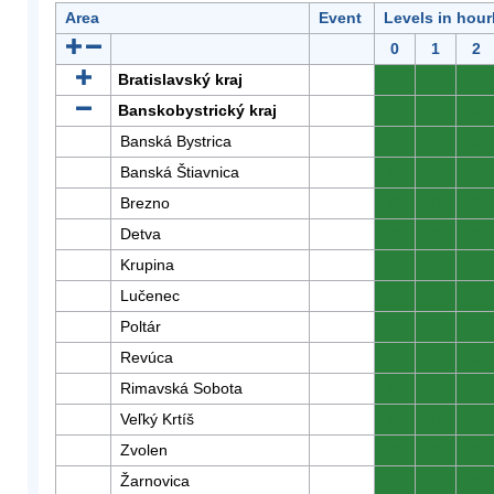
Area
Event
Levels in hour
0
1
2
Bratislavský kraj
0
0
0
Banskobystrický kraj
0
0
0
Banská Bystrica
0
0
0
Banská Štiavnica
0
0
0
Brezno
0
0
0
Detva
0
0
0
Krupina
0
0
0
Lučenec
0
0
0
Poltár
0
0
0
Revúca
0
0
0
Rimavská Sobota
0
0
0
Veľký Krtíš
0
0
0
Zvolen
0
0
0
Žarnovica
0
0
0