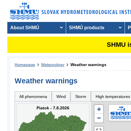
About SHMÚ
SHMÚ products
P
SHMU is
Homepage
Meteorology
Weather warnings
Weather warnings
All phenomena
Wind
Storm
High temperatures
Piatok - 7.8.2026
+
−