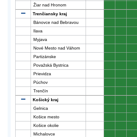
Žiar nad Hronom
0
0
0
Trenčiansky kraj
0
0
0
Bánovce nad Bebravou
0
0
0
Ilava
0
0
0
Myjava
0
0
0
Nové Mesto nad Váhom
0
0
0
Partizánske
0
0
0
Považská Bystrica
0
0
0
Prievidza
0
0
0
Púchov
0
0
0
Trenčín
0
0
0
Košický kraj
0
0
0
Gelnica
0
0
0
Košice mesto
0
0
0
Košice okolie
0
0
0
Michalovce
0
0
0