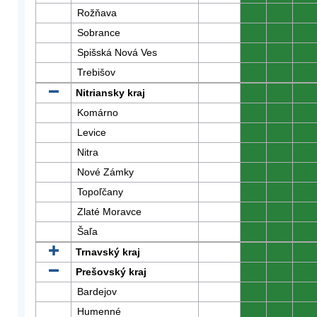
Rožňava
0
0
0
Sobrance
0
0
0
Spišská Nová Ves
0
0
0
Trebišov
0
0
0
Nitriansky kraj
0
0
0
Komárno
0
0
0
Levice
0
0
0
Nitra
0
0
0
Nové Zámky
0
0
0
Topoľčany
0
0
0
Zlaté Moravce
0
0
0
Šaľa
0
0
0
Trnavský kraj
0
0
0
Prešovský kraj
0
0
0
Bardejov
0
0
0
Humenné
0
0
0